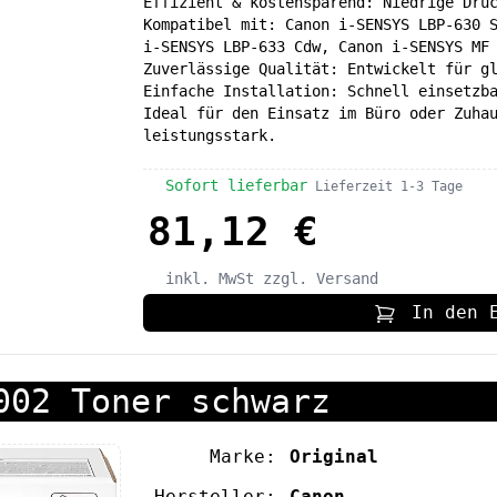
Effizient & kostensparend: Niedrige Dru
Kompatibel mit: Canon i-SENSYS LBP-630 
i-SENSYS LBP-633 Cdw, Canon i-SENSYS MF
Zuverlässige Qualität: Entwickelt für g
Einfache Installation: Schnell einsetzb
Ideal für den Einsatz im Büro oder Zuha
leistungsstark.
Sofort lieferbar
Lieferzeit 1-3 Tage
81,12 €
inkl. MwSt
zzgl. Versand
In den 
002 Toner schwarz
Marke:
Original
Hersteller:
Canon