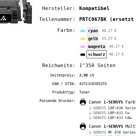
Hersteller:
Kompatibel
Teilenummer:
PRTC067BK
(ersetzt
Farbe:
cyan
40,17 €
gelb
55,57 €
magenta
40,17 €
schwarz
40,17 €
Reichweite:
1’350 Seiten
Seitenpreis:
2,98 ct
EAN / GTIN:
4251316585255
Produkttyp:
Toner
Passende Drucker:
Canon
i-SENSYS
Farbl
i-SENSYS
LBP-630 Serie
i-SENSYS
LBP-631 Cw
i-SENSYS
LBP-633 Cdw
Canon
i-SENSYS
Multi
i-SENSYS
MF 650 Series