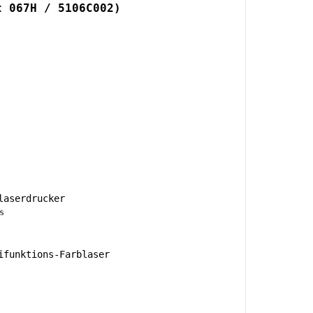
t 067H / 5106C002)
aserdrucker
s
funktions-Farblaser