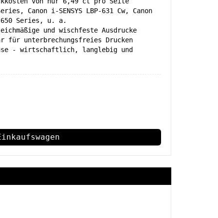
ckkosten von nur 6,49 ct pro Seite
Series, Canon i-SENSYS LBP-631 Cw, Canon
 650 Series, u. a.
leichmäßige und wischfeste Ausdrucke
ar für unterbrechungsfreies Drucken
use - wirtschaftlich, langlebig und
Einkaufswagen