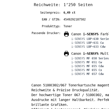
Reichweite:
1’250 Seiten
Seitenpreis:
6,49 ct
EAN / GTIN:
4549292187502
Produkttyp:
Toner
Passende Drucker:
Canon
i-SENSYS
Farbl
i-SENSYS
LBP-630 Serie
i-SENSYS
LBP-631 Cw
i-SENSYS
LBP-633 Cdw
Canon
i-SENSYS
Multi
i-SENSYS
MF 650 Series
i-SENSYS
MF 651 Cw
i-SENSYS
MF 655 Cdw
i-SENSYS
MF 655 Cx
i-SENSYS
MF 657 Cdw
Canon 5100C002/067 Tonerkartusche magen
Reichweite & Präzise Druckqualität.
Der hochwertige Toner 067 / 5100C002, m
Ausdrucke mit langer Haltbarkeit. Perfe
brillante Grafiken.