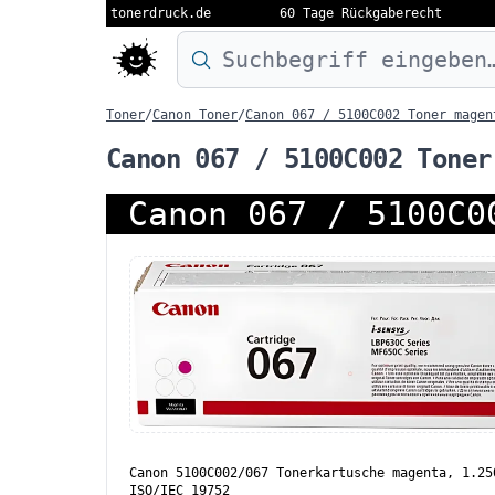
tonerdruck.de
60 Tage Rückgaberecht
Druckermodell oder Produktnamen eing
Toner
/
Canon Toner
/
Canon 067 / 5100C002 Toner magen
Canon 067 / 5100C002 Toner
Canon 067 / 5100C0
Canon 5100C002/067 Tonerkartusche magenta, 1.25
ISO/IEC 19752