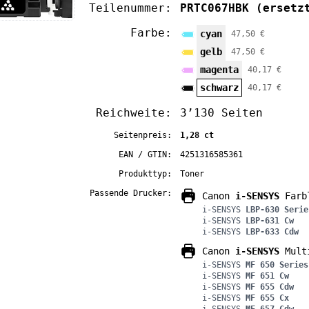
Teilenummer:
PRTC067HBK
(ersetz
Farbe:
cyan
47,50 €
gelb
47,50 €
magenta
40,17 €
schwarz
40,17 €
Reichweite:
3’130 Seiten
Seitenpreis:
1,28 ct
EAN / GTIN:
4251316585361
Produkttyp:
Toner
Passende Drucker:
Canon
i-SENSYS
Farbl
i-SENSYS
LBP-630 Serie
i-SENSYS
LBP-631 Cw
i-SENSYS
LBP-633 Cdw
Canon
i-SENSYS
Multi
i-SENSYS
MF 650 Series
i-SENSYS
MF 651 Cw
i-SENSYS
MF 655 Cdw
i-SENSYS
MF 655 Cx