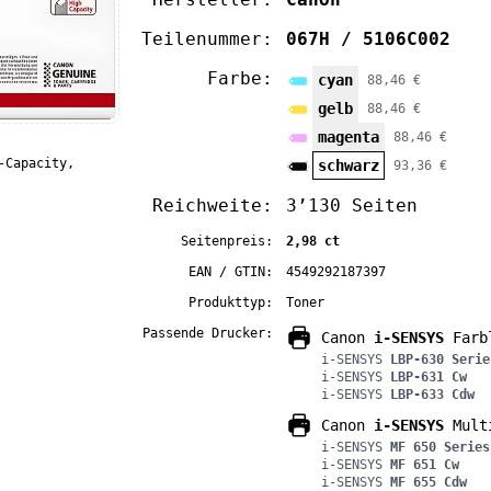
Teilenummer:
067H / 5106C002
Farbe:
cyan
88,46 €
gelb
88,46 €
magenta
88,46 €
-Capacity,
schwarz
93,36 €
Reichweite:
3’130 Seiten
Seitenpreis:
2,98 ct
EAN / GTIN:
4549292187397
Produkttyp:
Toner
Passende Drucker:
Canon
i-SENSYS
Farbl
i-SENSYS
LBP-630 Serie
i-SENSYS
LBP-631 Cw
i-SENSYS
LBP-633 Cdw
Canon
i-SENSYS
Multi
i-SENSYS
MF 650 Series
i-SENSYS
MF 651 Cw
i-SENSYS
MF 655 Cdw