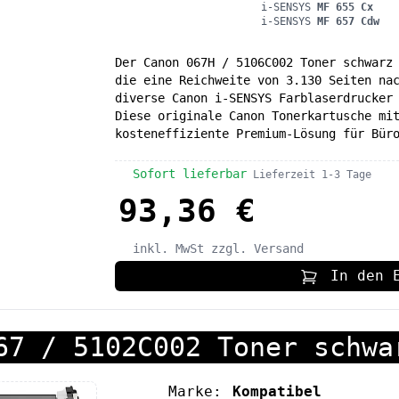
i-SENSYS
MF 655 Cx
i-SENSYS
MF 657 Cdw
Der Canon 067H / 5106C002 Toner schwarz
die eine Reichweite von 3.130 Seiten na
diverse Canon i-SENSYS Farblaserdrucker
Diese originale Canon Tonerkartusche mi
kosteneffiziente Premium-Lösung für Bür
Sofort lieferbar
Lieferzeit 1-3 Tage
93,36 €
inkl. MwSt
zzgl. Versand
In den 
67 / 5102C002 Toner schwa
Marke:
Kompatibel