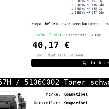
i-SENSYS
MF 651 Cw
i-SENSYS
MF 655 Cdw
i-SENSYS
MF 655 Cx
i-SENSYS
MF 657 Cdw
Kompatibel PRTC067BK Tonerkartusche sch
Sofort lieferbar
Lieferzeit 1-3 Tage
40,17 €
inkl. MwSt
zzgl. Versand
In den 
67H / 5106C002 Toner schw
Marke:
Kompatibel
Hersteller:
Kompatibel