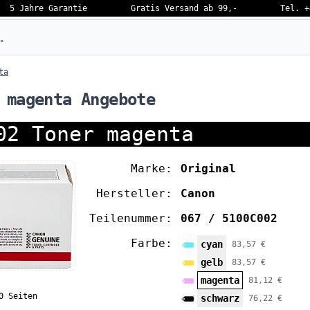
5 Jahre Garantie
Gratis Versand ab 99,-
Tel. +
eben…
ta
 magenta Angebote
02 Toner magenta
Marke:
Original
Hersteller:
Canon
Teilenummer:
067 / 5100C002
Farbe:
cyan
83,57 €
gelb
83,57 €
magenta
81,12 €
0 Seiten
schwarz
76,22 €