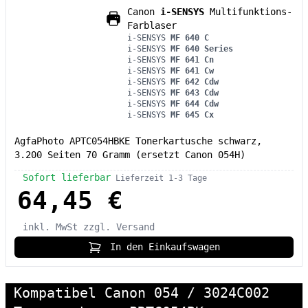
Canon
i-SENSYS
Multifunktions-
Farblaser
i-SENSYS
MF 640 C
i-SENSYS
MF 640 Series
i-SENSYS
MF 641 Cn
i-SENSYS
MF 641 Cw
i-SENSYS
MF 642 Cdw
i-SENSYS
MF 643 Cdw
i-SENSYS
MF 644 Cdw
i-SENSYS
MF 645 Cx
AgfaPhoto APTC054HBKE Tonerkartusche schwarz,
3.200 Seiten 70 Gramm (ersetzt Canon 054H)
Sofort lieferbar
Lieferzeit 1-3 Tage
64,45 €
inkl. MwSt
zzgl. Versand
In den Einkaufswagen
Kompatibel Canon 054 / 3024C002