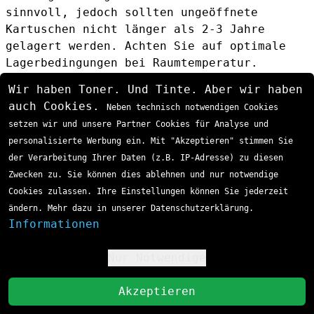
sinnvoll, jedoch sollten ungeöffnete
Kartuschen nicht länger als 2-3 Jahre
gelagert werden. Achten Sie auf optimale
Lagerbedingungen bei Raumtemperatur.
Wie entsorge ich verbrauchte
Wir haben Toner. Und Tinte. Aber wir haben
Tonerkartuschen umweltgerecht?
auch Cookies.
Neben technisch notwendigen Cookies
Canon bietet ein kostenloses
setzen wir und unsere Partner Cookies für Analyse und
Rücknahmeprogramm für verbrauchte Original-
personalisierte Werbung ein. Mit "Akzeptieren" stimmen Sie
Tonerkartuschen. Alternativ können sie bei
der Verarbeitung Ihrer Daten (z.B. IP-Adresse) zu diesen
kommunalen Sammelstellen oder Elektronik-
Zwecken zu. Sie können dies ablehnen und nur notwendige
Fachgeschäften abgegeben werden.
Cookies zulassen. Ihre Einstellungen können Sie jederzeit
Warum sind Original-Toner teurer als
ändern. Mehr dazu in unserer Datenschutzerklärung.
kompatible Alternativen?
Informationen
Original Canon Toner durchlaufen strenge
Qualitätskontrollen, bieten optimale
Nur Notwendige
!
Druckerkompatibilität und werden speziell
für Canon Drucker entwickelt. Dies
St
Akzeptieren
gewährleistet maximale Zuverlässigkeit und