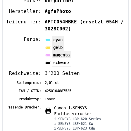
Marke:
Kompatibel
Hersteller:
AgfaPhoto
Teilenummer:
APTC054HBKE
(ersetzt 054H /
3028C002)
Farbe:
cyan
gelb
magenta
schwarz
Reichweite:
3’200 Seiten
Seitenpreis:
2,01 ct
EAN / GTIN:
4250164887535
Produkttyp:
Toner
Passende Drucker:
Canon
i-SENSYS
Farblaserdrucker
i-SENSYS
LBP-620 Series
i-SENSYS
LBP-621 Cw
i-SENSYS
LBP-623 Cdw