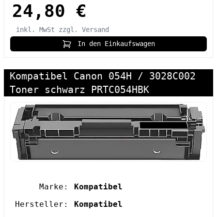
24,80 €
inkl. MwSt
zzgl. Versand
In den Einkaufswagen
Kompatibel Canon 054H / 3028C002
Toner schwarz PRTC054HBK
Marke:
Kompatibel
Hersteller:
Kompatibel