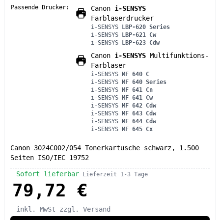
Passende Drucker:
Canon
i-SENSYS
Farblaserdrucker
i-SENSYS
LBP-620 Series
i-SENSYS
LBP-621 Cw
i-SENSYS
LBP-623 Cdw
Canon
i-SENSYS
Multifunktions-
Farblaser
i-SENSYS
MF 640 C
i-SENSYS
MF 640 Series
i-SENSYS
MF 641 Cn
i-SENSYS
MF 641 Cw
i-SENSYS
MF 642 Cdw
i-SENSYS
MF 643 Cdw
i-SENSYS
MF 644 Cdw
i-SENSYS
MF 645 Cx
Canon 3024C002/054 Tonerkartusche schwarz, 1.500
Seiten ISO/IEC 19752
Sofort lieferbar
Lieferzeit 1-3 Tage
79,72 €
inkl. MwSt
zzgl. Versand