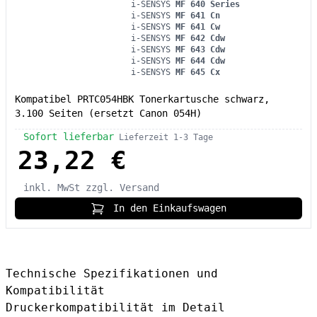
i-SENSYS
MF 640 Series
i-SENSYS
MF 641 Cn
i-SENSYS
MF 641 Cw
i-SENSYS
MF 642 Cdw
i-SENSYS
MF 643 Cdw
i-SENSYS
MF 644 Cdw
i-SENSYS
MF 645 Cx
Kompatibel PRTC054HBK Tonerkartusche schwarz,
3.100 Seiten (ersetzt Canon 054H)
Sofort lieferbar
Lieferzeit 1-3 Tage
23,22 €
inkl. MwSt
zzgl. Versand
In den Einkaufswagen
Technische Spezifikationen und
Kompatibilität
Druckerkompatibilität im Detail