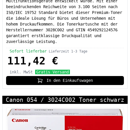
Multifunktionsgeräte entwickelt wurde. Mit einer
beeindruckenden Reichweite von 3.100 Seiten nach
ISO/IEC 19752 Standard bietet dieser Premium-Toner
die ideale Lösung für Büros und Unternehmen mit
hohem Druckaufkommen. Die Tonerkartusche mit der
Herstellernummer 3028C002 und GTIN 4549292124576
garantiert erstklassige Druckqualität und
zuverlässige Leistung.
Sofort lieferbar
Lieferzeit 1-3 Tage
111,42 €
inkl. MwSt
Gratis Versand
In den Einkaufswagen
Canon 054 / 3024C002 Toner schwarz