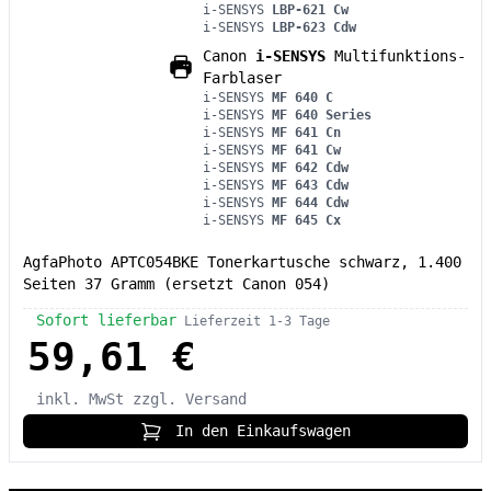
i-SENSYS
LBP-621 Cw
i-SENSYS
LBP-623 Cdw
Canon
i-SENSYS
Multifunktions-
Farblaser
i-SENSYS
MF 640 C
i-SENSYS
MF 640 Series
i-SENSYS
MF 641 Cn
i-SENSYS
MF 641 Cw
i-SENSYS
MF 642 Cdw
i-SENSYS
MF 643 Cdw
i-SENSYS
MF 644 Cdw
i-SENSYS
MF 645 Cx
AgfaPhoto APTC054BKE Tonerkartusche schwarz, 1.400
Seiten 37 Gramm (ersetzt Canon 054)
Sofort lieferbar
Lieferzeit 1-3 Tage
59,61 €
inkl. MwSt
zzgl. Versand
In den Einkaufswagen