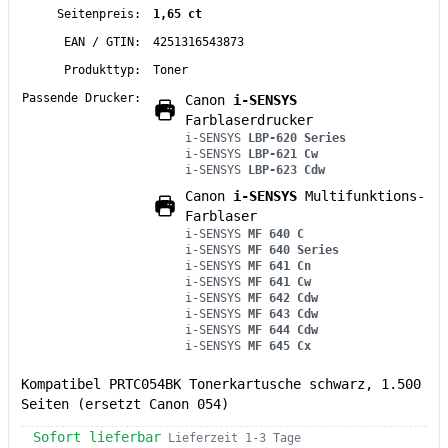
Seitenpreis:
1,65 ct
EAN / GTIN:
4251316543873
Produkttyp:
Toner
Passende Drucker:
Canon
i-SENSYS
Farblaserdrucker
i-SENSYS
LBP-620 Series
i-SENSYS
LBP-621 Cw
i-SENSYS
LBP-623 Cdw
Canon
i-SENSYS
Multifunktions-
Farblaser
i-SENSYS
MF 640 C
i-SENSYS
MF 640 Series
i-SENSYS
MF 641 Cn
i-SENSYS
MF 641 Cw
i-SENSYS
MF 642 Cdw
i-SENSYS
MF 643 Cdw
i-SENSYS
MF 644 Cdw
i-SENSYS
MF 645 Cx
Kompatibel PRTC054BK Tonerkartusche schwarz, 1.500
Seiten (ersetzt Canon 054)
Sofort lieferbar
Lieferzeit 1-3 Tage