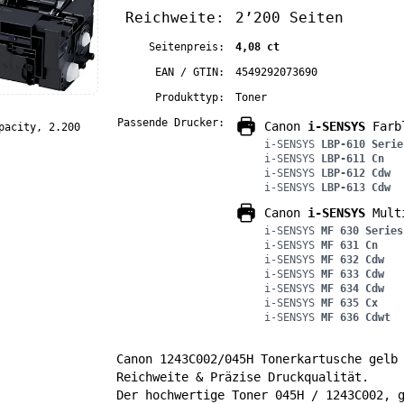
Reichweite:
2’200 Seiten
Seitenpreis:
4,08 ct
EAN / GTIN:
4549292073690
Produkttyp:
Toner
Passende Drucker:
Canon
i-SENSYS
Farbl
pacity, 2.200
i-SENSYS
LBP-610 Serie
i-SENSYS
LBP-611 Cn
i-SENSYS
LBP-612 Cdw
i-SENSYS
LBP-613 Cdw
Canon
i-SENSYS
Multi
i-SENSYS
MF 630 Series
i-SENSYS
MF 631 Cn
i-SENSYS
MF 632 Cdw
i-SENSYS
MF 633 Cdw
i-SENSYS
MF 634 Cdw
i-SENSYS
MF 635 Cx
i-SENSYS
MF 636 Cdwt
Canon 1243C002/045H Tonerkartusche gelb
Reichweite & Präzise Druckqualität.
Der hochwertige Toner 045H / 1243C002, 