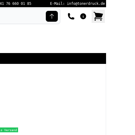
41 76 660 01 85
E-Mail: info@tonerdruck.de
is Versand