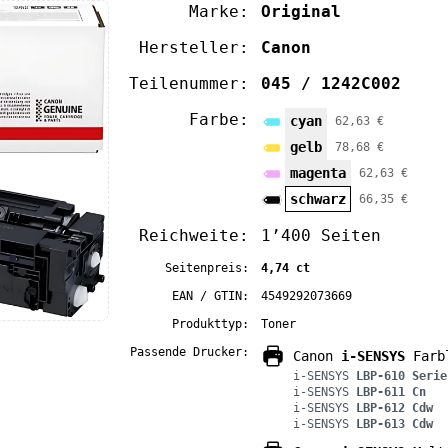
Marke:
Original
Hersteller:
Canon
Teilenummer:
045 / 1242C002
Farbe:
cyan
62,63 €
gelb
78,68 €
magenta
62,63 €
schwarz
66,35 €
Reichweite:
1’400 Seiten
Seitenpreis:
4,74 ct
EAN / GTIN:
4549292073669
Produkttyp:
Toner
Passende Drucker:
Canon
i-SENSYS
Farbl
i-SENSYS
LBP-610 Serie
i-SENSYS
LBP-611 Cn
i-SENSYS
LBP-612 Cdw
i-SENSYS
LBP-613 Cdw