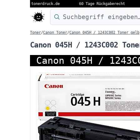
tonerdruck.de
60 Tage Rückgaberecht
Druckermodell oder Produktnamen eing
Toner
/
Canon Toner
/
Canon 045H / 1243C002 Toner gelb
Canon 045H / 1243C002 Tone
Canon 045H / 1243C