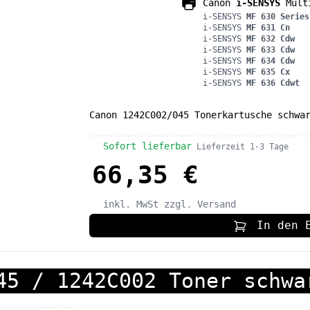
Canon
i-SENSYS
Multi
i-SENSYS
MF 630 Series
i-SENSYS
MF 631 Cn
i-SENSYS
MF 632 Cdw
i-SENSYS
MF 633 Cdw
i-SENSYS
MF 634 Cdw
i-SENSYS
MF 635 Cx
i-SENSYS
MF 636 Cdwt
Canon 1242C002/045 Tonerkartusche schwa
Sofort lieferbar
Lieferzeit 1-3 Tage
66,35 €
inkl. MwSt
zzgl. Versand
In den 
45 / 1242C002 Toner schwa