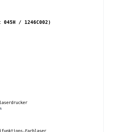
t 045H / 1246C002)
aserdrucker
s
funktions-Farblaser