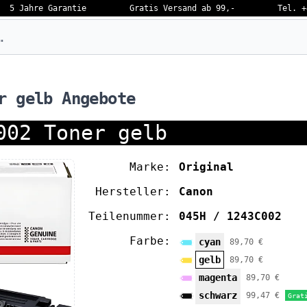
5 Jahre Garantie
Gratis Versand ab 99,-
Tel. +
eben…
r gelb Angebote
002 Toner gelb
Marke:
Original
Hersteller:
Canon
Teilenummer:
045H / 1243C002
Farbe:
cyan
89,70 €
gelb
89,70 €
magenta
89,70 €
schwarz
99,47 €
Grat