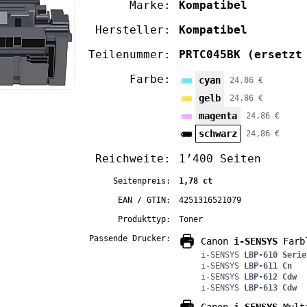
Marke:
Kompatibel
Hersteller:
Kompatibel
Teilenummer:
PRTC045BK
(ersetzt
Farbe:
cyan
24,86 €
gelb
24,86 €
magenta
24,86 €
schwarz
24,86 €
Reichweite:
1’400 Seiten
Seitenpreis:
1,78 ct
EAN / GTIN:
4251316521079
Produkttyp:
Toner
Passende Drucker:
Canon
i-SENSYS
Farbl
i-SENSYS
LBP-610 Serie
i-SENSYS
LBP-611 Cn
i-SENSYS
LBP-612 Cdw
i-SENSYS
LBP-613 Cdw