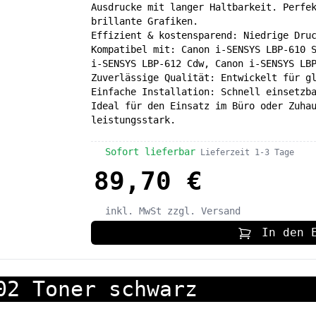
Ausdrucke mit langer Haltbarkeit. Perfe
brillante Grafiken.
Effizient & kostensparend: Niedrige Dru
Kompatibel mit: Canon i-SENSYS LBP-610 
i-SENSYS LBP-612 Cdw, Canon i-SENSYS LB
Zuverlässige Qualität: Entwickelt für g
Einfache Installation: Schnell einsetzb
Ideal für den Einsatz im Büro oder Zuha
leistungsstark.
Sofort lieferbar
Lieferzeit 1-3 Tage
89,70 €
inkl. MwSt
zzgl. Versand
In den 
02 Toner schwarz