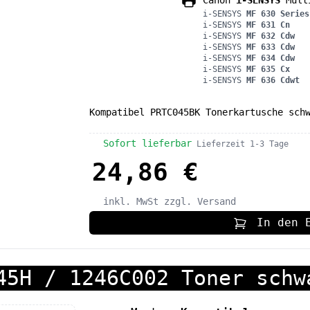
Canon
i-SENSYS
Multi
i-SENSYS
MF 630 Series
i-SENSYS
MF 631 Cn
i-SENSYS
MF 632 Cdw
i-SENSYS
MF 633 Cdw
i-SENSYS
MF 634 Cdw
i-SENSYS
MF 635 Cx
i-SENSYS
MF 636 Cdwt
Kompatibel PRTC045BK Tonerkartusche sch
Sofort lieferbar
Lieferzeit 1-3 Tage
24,86 €
inkl. MwSt
zzgl. Versand
In den 
45H / 1246C002 Toner schw