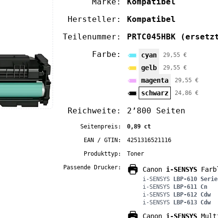
Marke:
Kompatibel
Hersteller:
Kompatibel
Teilenummer:
PRTC045HBK
(ersetz
Farbe:
cyan
29,55 €
gelb
29,55 €
magenta
29,55 €
schwarz
24,86 €
Reichweite:
2’800 Seiten
Seitenpreis:
0,89 ct
EAN / GTIN:
4251316521116
Produkttyp:
Toner
Passende Drucker:
Canon
i-SENSYS
Farbl
i-SENSYS
LBP-610 Serie
i-SENSYS
LBP-611 Cn
i-SENSYS
LBP-612 Cdw
i-SENSYS
LBP-613 Cdw
Canon
i-SENSYS
Multi