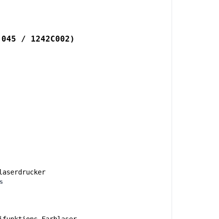
 045 / 1242C002)
aserdrucker
s