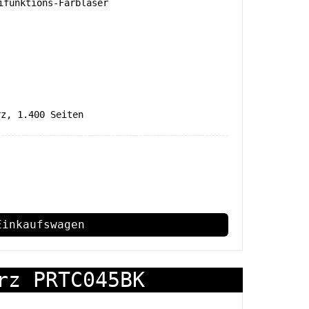
funktions-Farblaser
rz, 1.400 Seiten
Einkaufswagen
rz PRTC045BK