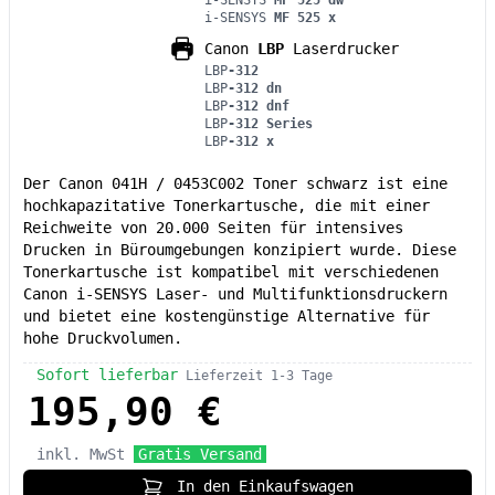
i-SENSYS
MF 525 x
Canon
LBP
Laserdrucker
LBP
-312
LBP
-312 dn
LBP
-312 dnf
LBP
-312 Series
LBP
-312 x
Der Canon 041H / 0453C002 Toner schwarz ist eine
hochkapazitative Tonerkartusche, die mit einer
Reichweite von 20.000 Seiten für intensives
Drucken in Büroumgebungen konzipiert wurde. Diese
Tonerkartusche ist kompatibel mit verschiedenen
Canon i-SENSYS Laser- und Multifunktionsdruckern
und bietet eine kostengünstige Alternative für
hohe Druckvolumen.
Sofort lieferbar
Lieferzeit 1-3 Tage
195,90 €
inkl. MwSt
Gratis Versand
In den Einkaufswagen