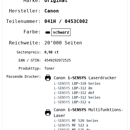
Marke:
Original
Hersteller:
Canon
Teilenummer:
041H / 0453C002
Farbe:
schwarz
Reichweite:
20’000 Seiten
Seitenpreis:
0,98 ct
EAN / GTIN:
4549292072525
Produkttyp:
Toner
Passende Drucker:
Canon
i-SENSYS
Laserdrucker
i-SENSYS
LBP-310 Series
i-SENSYS
LBP-312 dn
i-SENSYS
LBP-312 dnf
i-SENSYS
LBP-312 Series
i-SENSYS
LBP-312 x
Canon
i-SENSYS
Multifunktions-
Laser
i-SENSYS
MF 520 Series
i-SENSYS
MF 522 x
i-SENSYS
MF 525 dw