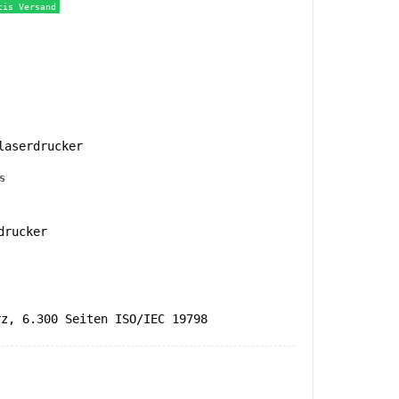
tis Versand
aserdrucker
s
drucker
rz, 6.300 Seiten ISO/IEC 19798