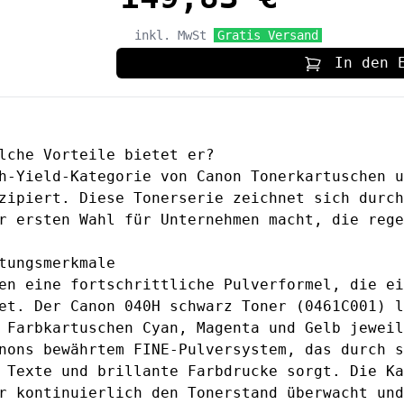
inkl. MwSt
Gratis Versand
In den 
lche Vorteile bietet er?
h-Yield-Kategorie von Canon Tonerkartuschen u
zipiert. Diese Tonerserie zeichnet sich durch
r ersten Wahl für Unternehmen macht, die rege
tungsmerkmale
en eine fortschrittliche Pulverformel, die ei
tet. Der
Canon 040H schwarz Toner
(0461C001) l
e Farbkartuschen
Cyan
,
Magenta
und
Gelb
jeweil
nons bewährtem FINE-Pulversystem, das durch s
 Texte und brillante Farbdrucke sorgt. Die Ka
r kontinuierlich den Tonerstand überwacht und