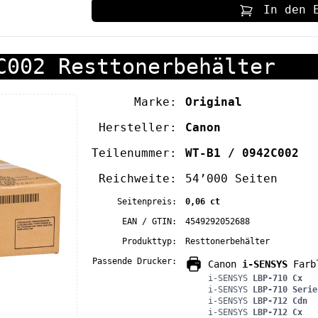
In den 
C002 Resttonerbehälter
Marke:
Original
Hersteller:
Canon
Teilenummer:
WT-B1 / 0942C002
Reichweite:
54’000 Seiten
Seitenpreis:
0,06 ct
EAN / GTIN:
4549292052688
Produkttyp:
Resttonerbehälter
Passende Drucker:
Canon
i-SENSYS
Farbl
i-SENSYS
LBP-710 Cx
i-SENSYS
LBP-710 Serie
i-SENSYS
LBP-712 Cdn
i-SENSYS
LBP-712 Cx