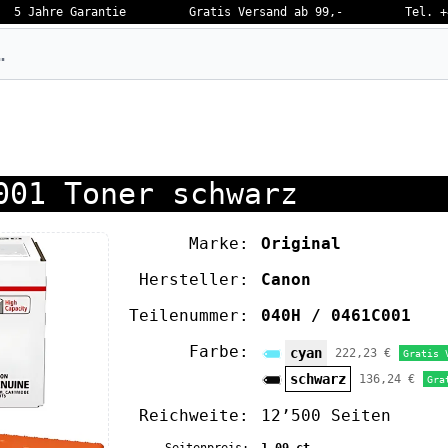
5 Jahre Garantie
Gratis Versand ab 99,-
Tel. +
eben…
001 Toner schwarz
Marke:
Original
Hersteller:
Canon
Teilenummer:
040H / 0461C001
Farbe:
cyan
222,23 €
Gratis 
schwarz
136,24 €
Gra
Reichweite:
12’500 Seiten