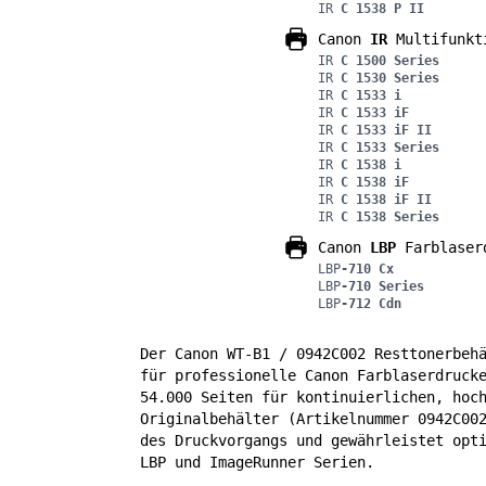
IR
C 1538 P II
Canon
IR
Multifunkt
IR
C 1500 Series
IR
C 1530 Series
IR
C 1533 i
IR
C 1533 iF
IR
C 1533 iF II
IR
C 1533 Series
IR
C 1538 i
IR
C 1538 iF
IR
C 1538 iF II
IR
C 1538 Series
Canon
LBP
Farblaser
LBP
-710 Cx
LBP
-710 Series
LBP
-712 Cdn
Der Canon WT-B1 / 0942C002 Resttonerbeh
für professionelle Canon Farblaserdruck
54.000 Seiten für kontinuierlichen, hoc
Originalbehälter (Artikelnummer 0942C00
des Druckvorgangs und gewährleistet opt
LBP und ImageRunner Serien.