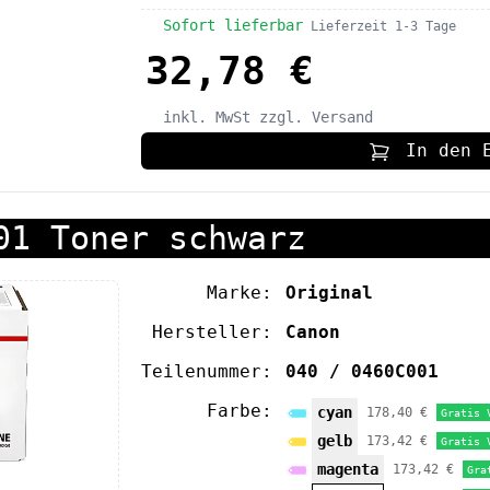
Sofort lieferbar
Lieferzeit 1-3 Tage
32,78 €
inkl. MwSt
zzgl. Versand
In den 
01 Toner schwarz
Marke:
Original
Hersteller:
Canon
Teilenummer:
040 / 0460C001
Farbe:
cyan
178,40 €
Gratis 
gelb
173,42 €
Gratis 
magenta
173,42 €
Gra