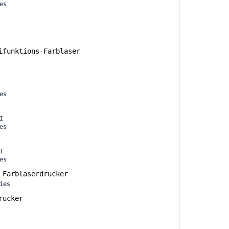
es
funktions-Farblaser
es
I
es
I
es
Farblaserdrucker
ies
rucker