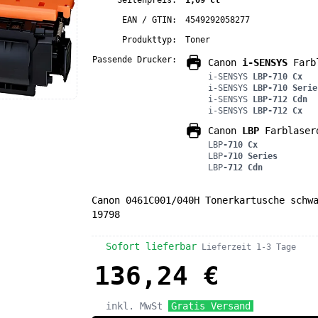
Seitenpreis:
1,09 ct
EAN / GTIN:
4549292058277
Produkttyp:
Toner
Passende Drucker:
Canon
i-SENSYS
Farbl
i-SENSYS
LBP-710 Cx
i-SENSYS
LBP-710 Serie
i-SENSYS
LBP-712 Cdn
i-SENSYS
LBP-712 Cx
Canon
LBP
Farblaser
LBP
-710 Cx
LBP
-710 Series
LBP
-712 Cdn
Canon 0461C001/040H Tonerkartusche schw
19798
Sofort lieferbar
Lieferzeit 1-3 Tage
136,24 €
inkl. MwSt
Gratis Versand