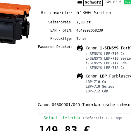
schwarz
149,83 €
Gra
Reichweite:
6’300 Seiten
Seitenpreis:
2,38 ct
EAN / GTIN:
4549292058239
Produkttyp:
Toner
Passende Drucker:
Canon
i-SENSYS
Farbl
i-SENSYS
LBP-710 Cx
i-SENSYS
LBP-710 Serie
i-SENSYS
LBP-712 Cdn
i-SENSYS
LBP-712 Cx
Canon
LBP
Farblaser
LBP
-710 Cx
LBP
-710 Series
LBP
-712 Cdn
Canon 0460C001/040 Tonerkartusche schwa
Sofort lieferbar
Lieferzeit 1-3 Tage
149,83 €