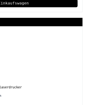
Einkaufswagen
aserdrucker
s