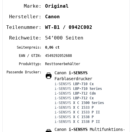
Marke:
Original
Hersteller:
Canon
Teilenummer:
WT-B1 / 0942C002
Reichweite:
54’000 Seiten
Seitenpreis:
0,06 ct
EAN / GTIN:
4549292052688
Produkttyp:
Resttonerbehälter
Passende Drucker:
Canon
i-SENSYS
Farblaserdrucker
i-SENSYS
LBP-710 Cx
i-SENSYS
LBP-710 Series
i-SENSYS
LBP-712 Cdn
i-SENSYS
LBP-712 Cx
i-SENSYS
X C 1500 Series
i-SENSYS
X C 1533 P
i-SENSYS
X C 1533 P II
i-SENSYS
X C 1538 P
i-SENSYS
X C 1538 P II
Canon
i-SENSYS
Multifunktions-