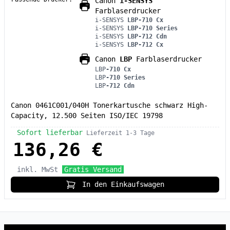
Canon
i-SENSYS
Farblaserdrucker
i-SENSYS
LBP-710 Cx
i-SENSYS
LBP-710 Series
i-SENSYS
LBP-712 Cdn
i-SENSYS
LBP-712 Cx
Canon
LBP
Farblaserdrucker
LBP
-710 Cx
LBP
-710 Series
LBP
-712 Cdn
Canon 0461C001/040H Tonerkartusche schwarz High-
Capacity, 12.500 Seiten ISO/IEC 19798
Sofort lieferbar
Lieferzeit 1-3 Tage
136,26 €
inkl. MwSt
Gratis Versand
In den Einkaufswagen