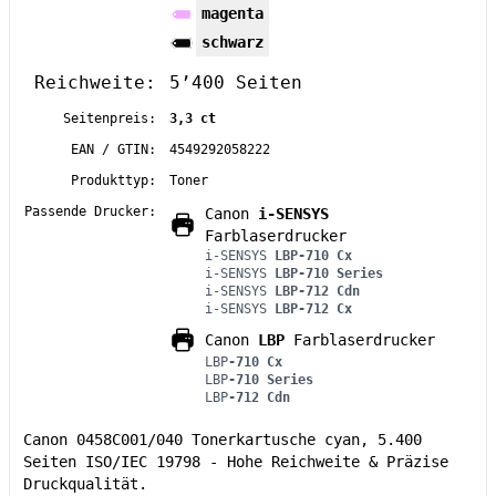
magenta
schwarz
Reichweite:
5’400 Seiten
Seitenpreis:
3,3 ct
EAN / GTIN:
4549292058222
Produkttyp:
Toner
Passende Drucker:
Canon
i-SENSYS
Farblaserdrucker
i-SENSYS
LBP-710 Cx
i-SENSYS
LBP-710 Series
i-SENSYS
LBP-712 Cdn
i-SENSYS
LBP-712 Cx
Canon
LBP
Farblaserdrucker
LBP
-710 Cx
LBP
-710 Series
LBP
-712 Cdn
Canon 0458C001/040 Tonerkartusche cyan, 5.400
Seiten ISO/IEC 19798 - Hohe Reichweite & Präzise
Druckqualität.