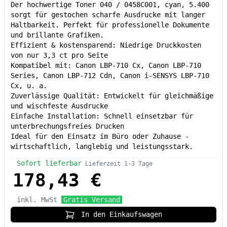
Der hochwertige Toner 040 / 0458C001, cyan, 5.400
sorgt für gestochen scharfe Ausdrucke mit langer
Haltbarkeit. Perfekt für professionelle Dokumente
und brillante Grafiken.
Effizient & kostensparend: Niedrige Druckkosten
von nur 3,3 ct pro Seite
Kompatibel mit: Canon LBP-710 Cx, Canon LBP-710
Series, Canon LBP-712 Cdn, Canon i-SENSYS LBP-710
Cx, u. a.
Zuverlässige Qualität: Entwickelt für gleichmäßige
und wischfeste Ausdrucke
Einfache Installation: Schnell einsetzbar für
unterbrechungsfreies Drucken
Ideal für den Einsatz im Büro oder Zuhause -
wirtschaftlich, langlebig und leistungsstark.
Sofort lieferbar
Lieferzeit 1-3 Tage
178,43 €
inkl. MwSt
Gratis Versand
In den Einkaufswagen