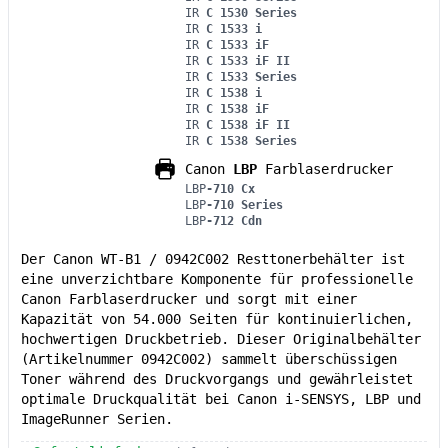
IR
C 1530 Series
IR
C 1533 i
IR
C 1533 iF
IR
C 1533 iF II
IR
C 1533 Series
IR
C 1538 i
IR
C 1538 iF
IR
C 1538 iF II
IR
C 1538 Series
Canon
LBP
Farblaserdrucker
LBP
-710 Cx
LBP
-710 Series
LBP
-712 Cdn
Der Canon WT-B1 / 0942C002 Resttonerbehälter ist
eine unverzichtbare Komponente für professionelle
Canon Farblaserdrucker und sorgt mit einer
Kapazität von 54.000 Seiten für kontinuierlichen,
hochwertigen Druckbetrieb. Dieser Originalbehälter
(Artikelnummer 0942C002) sammelt überschüssigen
Toner während des Druckvorgangs und gewährleistet
optimale Druckqualität bei Canon i-SENSYS, LBP und
ImageRunner Serien.