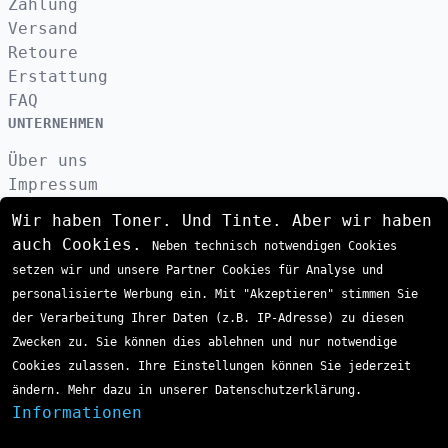
Zahlung
Versand
Retoure
Erstattung
FAQ
UNTERNEHMEN
Über uns
Impressum
Datenschutzerklärung
Wir haben Toner. Und Tinte. Aber wir haben
Kontakt
auch Cookies.
Neben technisch notwendigen Cookies
AGB
setzen wir und unsere Partner Cookies für Analyse und
VERSAND
personalisierte Werbung ein. Mit "Akzeptieren" stimmen Sie
der Verarbeitung Ihrer Daten (z.B. IP-Adresse) zu diesen
Zwecken zu. Sie können dies ablehnen und nur notwendige
ZAHLUNGSARTEN
Cookies zulassen. Ihre Einstellungen können Sie jederzeit
ändern. Mehr dazu in unserer Datenschutzerklärung.
Informationen