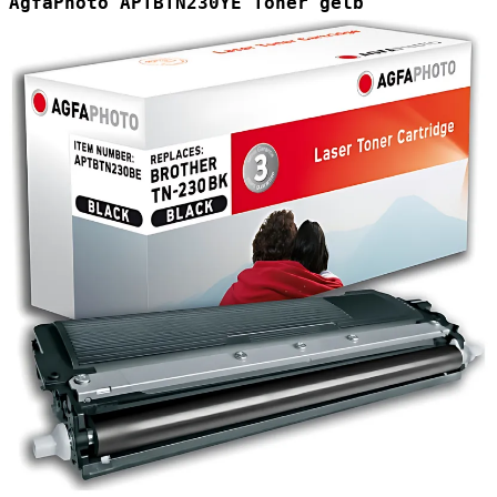
AgfaPhoto APTBTN230YE Toner gelb