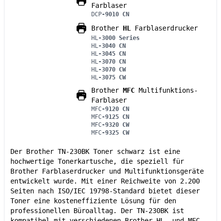
Farblaser
DCP
-9010 CN
Brother
HL
Farblaserdrucker
HL
-3000 Series
HL
-3040 CN
HL
-3045 CN
HL
-3070 CN
HL
-3070 CW
HL
-3075 CW
Brother
MFC
Multifunktions-
Farblaser
MFC
-9120 CN
MFC
-9125 CN
MFC
-9320 CW
MFC
-9325 CW
Der Brother TN-230BK Toner schwarz ist eine
hochwertige Tonerkartusche, die speziell für
Brother Farblaserdrucker und Multifunktionsgeräte
entwickelt wurde. Mit einer Reichweite von 2.200
Seiten nach ISO/IEC 19798-Standard bietet dieser
Toner eine kosteneffiziente Lösung für den
professionellen Büroalltag. Der TN-230BK ist
kompatibel mit verschiedenen Brother HL- und MFC-