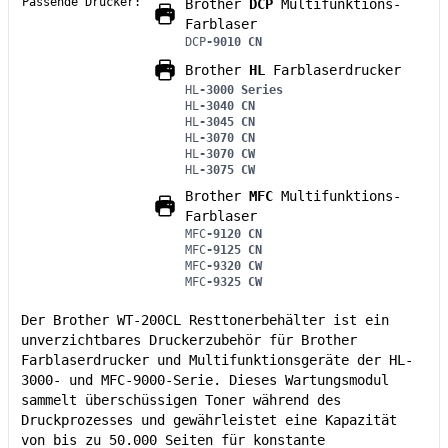
Passende Drucker:
Brother
DCP
Multifunktions-
Farblaser
DCP
-9010 CN
Brother
HL
Farblaserdrucker
HL
-3000 Series
HL
-3040 CN
HL
-3045 CN
HL
-3070 CN
HL
-3070 CW
HL
-3075 CW
Brother
MFC
Multifunktions-
Farblaser
MFC
-9120 CN
MFC
-9125 CN
MFC
-9320 CW
MFC
-9325 CW
Der Brother WT-200CL Resttonerbehälter ist ein
unverzichtbares Druckerzubehör für Brother
Farblaserdrucker und Multifunktionsgeräte der HL-
3000- und MFC-9000-Serie. Dieses Wartungsmodul
sammelt überschüssigen Toner während des
Druckprozesses und gewährleistet eine Kapazität
von bis zu 50.000 Seiten für konstante