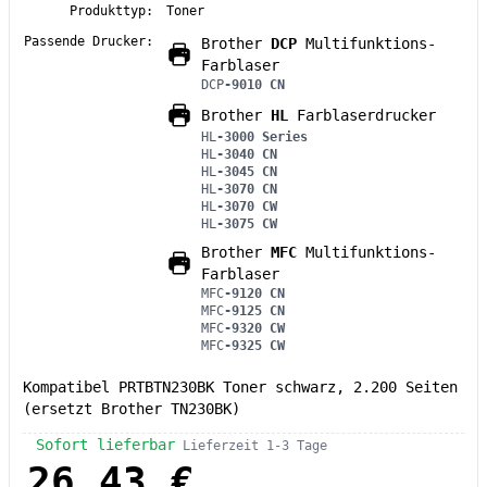
Produkttyp:
Toner
Passende Drucker:
Brother
DCP
Multifunktions-
Farblaser
DCP
-9010 CN
Brother
HL
Farblaserdrucker
HL
-3000 Series
HL
-3040 CN
HL
-3045 CN
HL
-3070 CN
HL
-3070 CW
HL
-3075 CW
Brother
MFC
Multifunktions-
Farblaser
MFC
-9120 CN
MFC
-9125 CN
MFC
-9320 CW
MFC
-9325 CW
Kompatibel PRTBTN230BK Toner schwarz, 2.200 Seiten
(ersetzt Brother TN230BK)
Sofort lieferbar
Lieferzeit 1-3 Tage
26,43 €