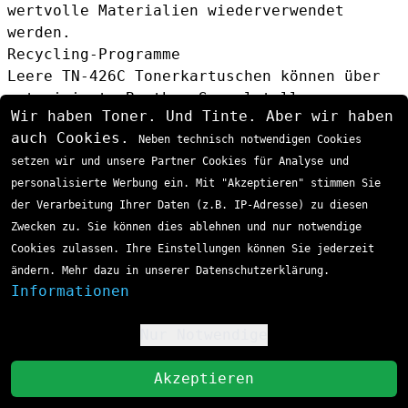
wertvolle Materialien wiederverwendet
werden.
Recycling-Programme
Leere TN-426C Tonerkartuschen können über
autorisierte Brother-Sammelstellen
Wir haben Toner. Und Tinte. Aber wir haben
zurückgegeben werden. Dies trägt zur
auch Cookies.
Neben technisch notwendigen Cookies
Reduzierung von Elektronikschrott bei und
setzen wir und unsere Partner Cookies für Analyse und
unterstützt die Kreislaufwirtschaft.
personalisierte Werbung ein. Mit "Akzeptieren" stimmen Sie
Wirtschaftlichkeit und Kostenanalyse
der Verarbeitung Ihrer Daten (z.B. IP-Adresse) zu diesen
Zwecken zu. Sie können dies ablehnen und nur notwendige
Cookies zulassen. Ihre Einstellungen können Sie jederzeit
ändern. Mehr dazu in unserer Datenschutzerklärung.
Informationen
Nur Notwendige
!
St
Akzeptieren