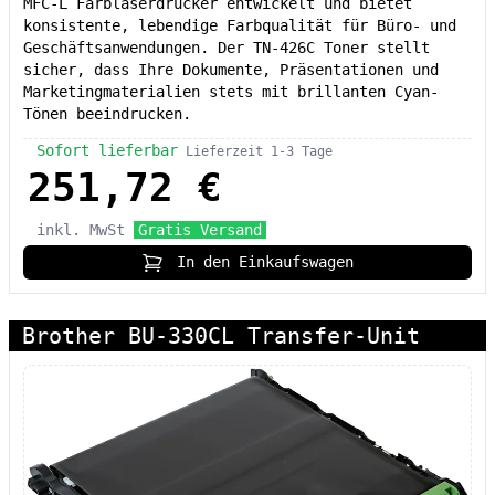
MFC-L Farblaserdrucker entwickelt und bietet
konsistente, lebendige Farbqualität für Büro- und
Geschäftsanwendungen. Der TN-426C Toner stellt
sicher, dass Ihre Dokumente, Präsentationen und
Marketingmaterialien stets mit brillanten Cyan-
Tönen beeindrucken.
Sofort lieferbar
Lieferzeit 1-3 Tage
251,72 €
inkl. MwSt
Gratis Versand
In den Einkaufswagen
Brother BU-330CL Transfer-Unit