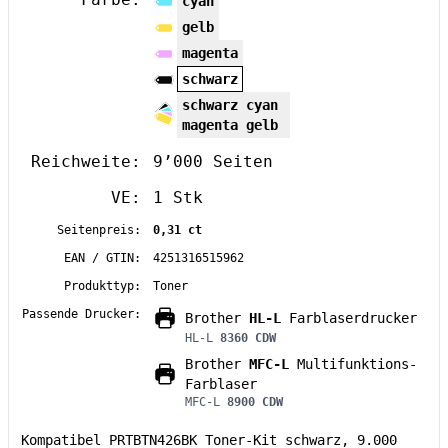
cyan
gelb
magenta
schwarz
schwarz cyan
magenta gelb
Reichweite:
9’000 Seiten
VE:
1 Stk
Seitenpreis:
0,31 ct
EAN / GTIN:
4251316515962
Produkttyp:
Toner
Passende Drucker:
Brother
HL-L
Farblaserdrucker
HL-L
8360 CDW
Brother
MFC-L
Multifunktions-
Farblaser
MFC-L
8900 CDW
Kompatibel PRTBTN426BK Toner-Kit schwarz, 9.000