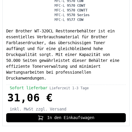
MFC-L
9570 CDW
MFC-L
9570 CDWT
MFC-L
9570 CDWTT
MFC-L
9570 Series
MFC-L
9577 CDW
Der Brother WT-320CL Resttonerbehälter ist ein
essentielles Verbrauchsmaterial für Brother
Farblaserdrucker, das überschüssigen Toner
auffängt und für eine gleichbleibend hohe
Druckqualität sorgt. Mit einer Kapazität von
50.000 Seiten gewährleistet dieser Behälter eine
effiziente Tonerverwaltung und minimiert
Wartungsarbeiten bei professionellen
Druckanwendungen.
Sofort lieferbar
Lieferzeit 1-3 Tage
31,06 €
inkl. MwSt
zzgl. Versand
In den Einkaufswagen