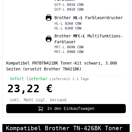
DCP-L
8410 CDN
DCP-L
8410 CDW
Brother
HL-L
Farblaserdrucker
HL-L
8260 CDW
HL-L
8360 CDW
Brother
MFC-L
Multifunktions-
Farblaser
MFC-L
8690 CDW
MFC-L
8900 CDW
Kompatibel PRTBTN421BK Toner-Kit schwarz, 3.000
Seiten (ersetzt Brother TN421BK)
Sofort lieferbar
Lieferzeit 1-3 Tage
23,22 €
inkl. MwSt
zzgl. Versand
In den Einkaufswagen
Kompatibel Brother TN-426BK Toner