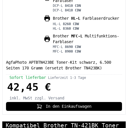
Farblaser
DCP-L
8410 CDN
DCP-L
8410 CDW
Brother
HL-L
Farblaserdrucker
HL-L
8260 CDW
HL-L
8360 CDW
Brother
MFC-L
Multifunktions-
Farblaser
MFC-L
8690 CDW
MFC-L
8900 CDW
AgfaPhoto APTBTN423BE Toner-Kit schwarz, 6.500
Seiten 170 Gramm (ersetzt Brother TN423BK)
Sofort lieferbar
Lieferzeit 1-3 Tage
42,45 €
inkl. MwSt
zzgl. Versand
In den Einkaufswagen
Kompatibel Brother TN-421BK Toner