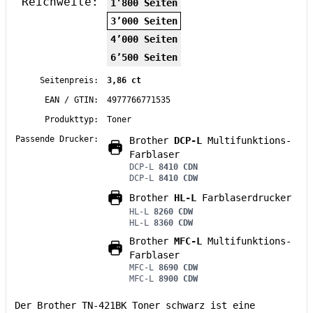
Reichweite:
1’800 Seiten
3’000 Seiten
4’000 Seiten
6’500 Seiten
Seitenpreis:
3,86 ct
EAN / GTIN:
4977766771535
Produkttyp:
Toner
Passende Drucker:
Brother
DCP-L
Multifunktions-
Farblaser
DCP-L
8410 CDN
DCP-L
8410 CDW
Brother
HL-L
Farblaserdrucker
HL-L
8260 CDW
HL-L
8360 CDW
Brother
MFC-L
Multifunktions-
Farblaser
MFC-L
8690 CDW
MFC-L
8900 CDW
Der Brother TN-421BK Toner schwarz ist eine