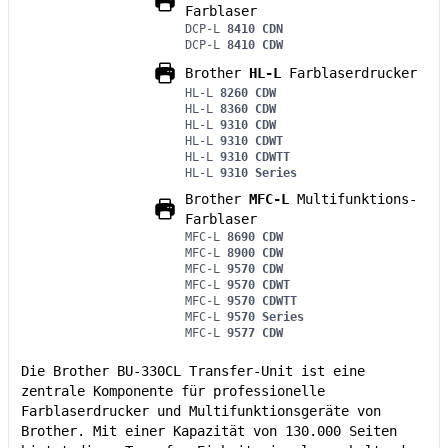
Farblaser
DCP-L
8410 CDN
DCP-L
8410 CDW
Brother
HL-L
Farblaserdrucker
HL-L
8260 CDW
HL-L
8360 CDW
HL-L
9310 CDW
HL-L
9310 CDWT
HL-L
9310 CDWTT
HL-L
9310 Series
Brother
MFC-L
Multifunktions-
Farblaser
MFC-L
8690 CDW
MFC-L
8900 CDW
MFC-L
9570 CDW
MFC-L
9570 CDWT
MFC-L
9570 CDWTT
MFC-L
9570 Series
MFC-L
9577 CDW
Die Brother BU-330CL Transfer-Unit ist eine
zentrale Komponente für professionelle
Farblaserdrucker und Multifunktionsgeräte von
Brother. Mit einer Kapazität von 130.000 Seiten