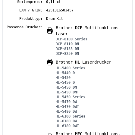
Seitenpreis:
0,11 ct
EAN / GTIN:
4251316503457
Produkttyp:
Drum Kit
Passende Drucker:
Brother
DCP
Multifunktions-
Laser
DCP
-8100 Series
DCP
-8110 DN
DCP
-8155 DN
DCP
-8250 DN
Brother
HL
Laserdrucker
HL
-5400 Series
HL
-5440 D
HL
-5450
HL
-5450 D
HL
-5450 DN
HL
-5450 DNT
HL
-5450 Series
HL
-5470 DW
HL
-5470 DWT
HL
-5480 DW
HL
-6100 Series
HL
-6180 DW
HL
-6180 DWT
Brother
MFC
Multifunktions-