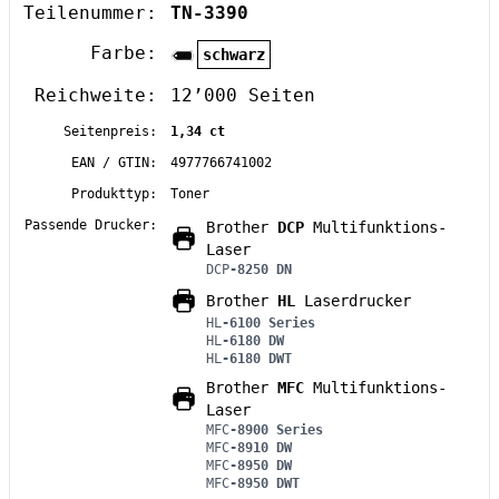
Teilenummer:
TN-3390
Farbe:
schwarz
Reichweite:
12’000 Seiten
Seitenpreis:
1,34 ct
EAN / GTIN:
4977766741002
Produkttyp:
Toner
Passende Drucker:
Brother
DCP
Multifunktions-
Laser
DCP
-8250 DN
Brother
HL
Laserdrucker
HL
-6100 Series
HL
-6180 DW
HL
-6180 DWT
Brother
MFC
Multifunktions-
Laser
MFC
-8900 Series
MFC
-8910 DW
MFC
-8950 DW
MFC
-8950 DWT