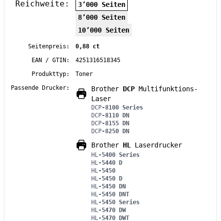
Reichweite:
3’000 Seiten
8’000 Seiten
10’000 Seiten
Seitenpreis:
0,88 ct
EAN / GTIN:
4251316518345
Produkttyp:
Toner
Passende Drucker:
Brother
DCP
Multifunktions-
Laser
DCP
-8100 Series
DCP
-8110 DN
DCP
-8155 DN
DCP
-8250 DN
Brother
HL
Laserdrucker
HL
-5400 Series
HL
-5440 D
HL
-5450
HL
-5450 D
HL
-5450 DN
HL
-5450 DNT
HL
-5450 Series
HL
-5470 DW
HL
-5470 DWT