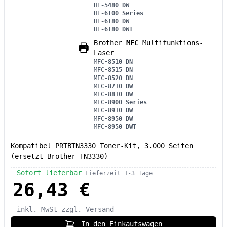
HL
-5480 DW
HL
-6100 Series
HL
-6180 DW
HL
-6180 DWT
Brother
MFC
Multifunktions-
Laser
MFC
-8510 DN
MFC
-8515 DN
MFC
-8520 DN
MFC
-8710 DW
MFC
-8810 DW
MFC
-8900 Series
MFC
-8910 DW
MFC
-8950 DW
MFC
-8950 DWT
Kompatibel PRTBTN3330 Toner-Kit, 3.000 Seiten
(ersetzt Brother TN3330)
Sofort lieferbar
Lieferzeit 1-3 Tage
26,43 €
inkl. MwSt
zzgl. Versand
In den Einkaufswagen