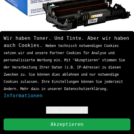
Die Drum-Einheit ist separat vom Toner zu
Wir haben Toner. Und Tinte. Aber wir haben
wechseln und beeinflusst massgeblich die
auch Cookies.
Neben technisch notwendigen Cookies
Druckqualität. Anzeichen für eine
setzen wir und unsere Partner Cookies für Analyse und
abgenutzte Drum sind Streifen, Flecken oder
personalisierte Werbung ein. Mit "Akzeptieren" stimmen Sie
eine insgesamt schwächere Druckqualität
der Verarbeitung Ihrer Daten (z.B. IP-Adresse) zu diesen
trotz ausreichend Toner.
Zwecken zu. Sie können dies ablehnen und nur notwendige
Kosteneffizienz und Wirtschaftlichkeit
Cookies zulassen. Ihre Einstellungen können Sie jederzeit
Der Brother TN-3330 bietet ein
ändern. Mehr dazu in unserer Datenschutzerklärung.
ausgezeichnetes Preis-Leistungs-Verhältnis
Informationen
mit Kosten von etwa 2-3 Rappen pro
gedruckter Seite. Diese Kalkulation basiert
Nur Notwendige
!
auf der Standard-Reichweite von 3.000
Seiten und macht den TN-3330 zu einer
St
Akzeptieren
wirtschaftlichen Wahl für regelmässige