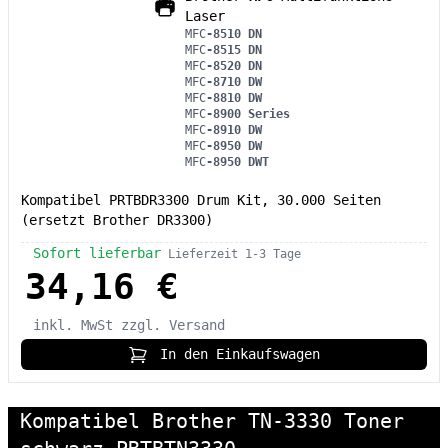
Laser
MFC
-8510 DN
MFC
-8515 DN
MFC
-8520 DN
MFC
-8710 DW
MFC
-8810 DW
MFC
-8900 Series
MFC
-8910 DW
MFC
-8950 DW
MFC
-8950 DWT
Kompatibel PRTBDR3300 Drum Kit, 30.000 Seiten
(ersetzt Brother DR3300)
Sofort lieferbar
Lieferzeit 1-3 Tage
34,16 €
inkl. MwSt
zzgl. Versand
In den Einkaufswagen
Kompatibel Brother TN-3330 Toner