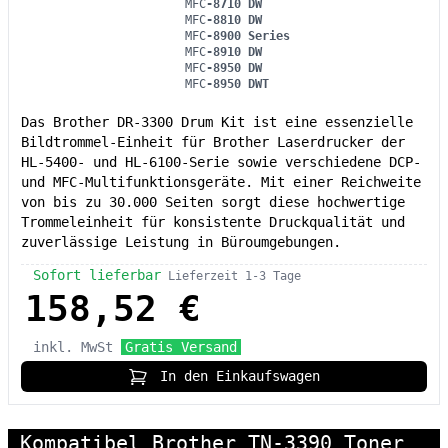
MFC
-8710 DW
MFC
-8810 DW
MFC
-8900 Series
MFC
-8910 DW
MFC
-8950 DW
MFC
-8950 DWT
Das Brother DR-3300 Drum Kit ist eine essenzielle
Bildtrommel-Einheit für Brother Laserdrucker der
HL-5400- und HL-6100-Serie sowie verschiedene DCP-
und MFC-Multifunktionsgeräte. Mit einer Reichweite
von bis zu 30.000 Seiten sorgt diese hochwertige
Trommeleinheit für konsistente Druckqualität und
zuverlässige Leistung in Büroumgebungen.
Sofort lieferbar
Lieferzeit 1-3 Tage
158,52 €
inkl. MwSt
Gratis Versand
In den Einkaufswagen
Kompatibel Brother TN-3390 Toner