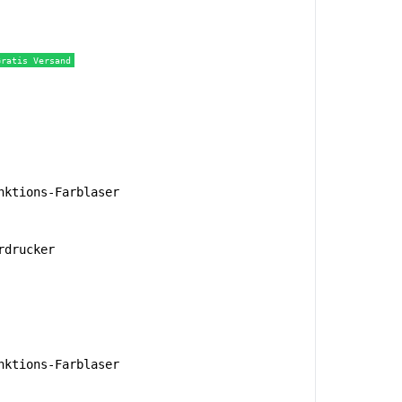
Gratis Versand
ktions-Farblaser
rdrucker
ktions-Farblaser