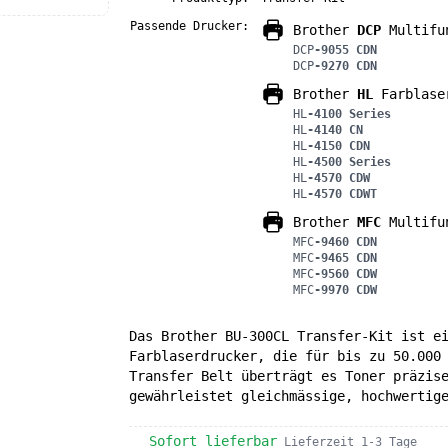
Passende Drucker:
Brother
DCP
Multifun
DCP
-9055 CDN
DCP
-9270 CDN
Brother
HL
Farblase
HL
-4100 Series
HL
-4140 CN
HL
-4150 CDN
HL
-4500 Series
HL
-4570 CDW
HL
-4570 CDWT
Brother
MFC
Multifun
MFC
-9460 CDN
MFC
-9465 CDN
MFC
-9560 CDW
MFC
-9970 CDW
Das Brother BU-300CL Transfer-Kit ist e
Farblaserdrucker, die für bis zu 50.000
Transfer Belt überträgt es Toner präzis
gewährleistet gleichmässige, hochwertig
Sofort lieferbar
Lieferzeit 1-3 Tage