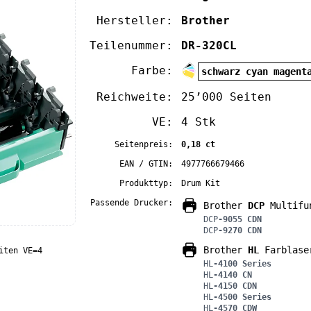
Hersteller:
Brother
Teilenummer:
DR-320CL
Farbe:
schwarz cyan magent
Reichweite:
25’000 Seiten
VE:
4 Stk
Seitenpreis:
0,18 ct
EAN / GTIN:
4977766679466
Produkttyp:
Drum Kit
Passende Drucker:
Brother
DCP
Multifun
DCP
-9055 CDN
DCP
-9270 CDN
Brother
HL
Farblase
iten VE=4
HL
-4100 Series
HL
-4140 CN
HL
-4150 CDN
HL
-4500 Series
HL
-4570 CDW