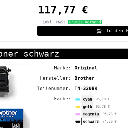
117,77 €
inkl. MwSt
Gratis Versand
In den 
oner schwarz
Marke:
Original
Hersteller:
Brother
Teilenummer:
TN-320BK
Farbe:
cyan
95,78 €
gelb
95,78 €
magenta
95,78 €
schwarz
74,30 €