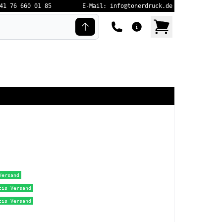
41 76 660 01 85
E-Mail: info@tonerdruck.de
Versand
tis Versand
tis Versand