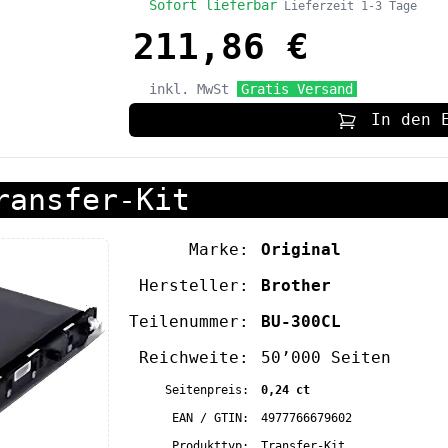
Sofort lieferbar
Lieferzeit 1-3 Tage
211,86 €
inkl. MwSt
Gratis Versand
In den 
ransfer-Kit
Marke:
Original
Hersteller:
Brother
Teilenummer:
BU-300CL
Reichweite:
50’000 Seiten
Seitenpreis:
0,24 ct
EAN / GTIN:
4977766679602
Produkttyp:
Transfer-Kit