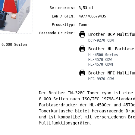
Seitenpreis:
3,53 ct
EAN / GTIN:
4977766679435
Produkttyp:
Toner
Passende Drucker:
Brother
DCP
Multifun
DCP
-9270 CDN
 6.000 Seiten
Brother
HL
Farblase
HL
-4500 Series
HL
-4570 CDW
HL
-4570 CDWT
Brother
MFC
Multifun
MFC
-9970 CDW
Der Brother TN-328C Toner cyan ist eine
6.000 Seiten nach ISO/IEC 19798-Standar
Farblaserdrucker der HL-4500er und 4570
Tonerkartusche bietet herausragende Dru
und ist kompatibel mit verschiedenen Br
Multifunktionsgeräten.