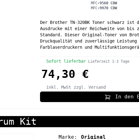
MFC
-9560 CDW
MFC
-9970 CDW
Der Brother TN-320BK Toner schwarz ist 
Ausdrucke mit einer Reichweite von bis 
Standard. Dieser Original-Toner von Bro
Druckqualität und zuverlässige Leistung
Farblaserdruckern und Multifunktionsger
Sofort lieferbar
Lieferzeit 1-3 Tage
74,30 €
inkl. MwSt
zzgl. Versand
In den 
rum Kit
Marke:
Original