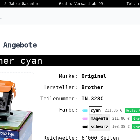
5 Jahre Garantie
Gratis Versand ab 99,-
Tel. +
eben…
 Angebote
ner cyan
Marke:
Original
Hersteller:
Brother
Teilenummer:
TN-328C
Farbe:
cyan
211,86 €
Gratis 
magenta
211,86 €
Gra
schwarz
103,38 €
Gra
Reichweite:
6’000 Seiten