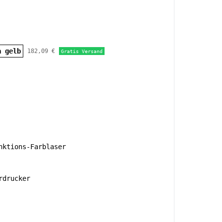
a gelb
182,09 €
Gratis Versand
ktions-Farblaser
rdrucker