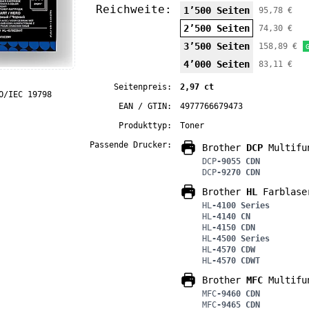
Reichweite:
1’500 Seiten
95,78 €
2’500 Seiten
74,30 €
3’500 Seiten
158,89 €
4’000 Seiten
83,11 €
Seitenpreis:
2,97 ct
O/IEC 19798
EAN / GTIN:
4977766679473
Produkttyp:
Toner
Passende Drucker:
Brother
DCP
Multifun
DCP
-9055 CDN
DCP
-9270 CDN
Brother
HL
Farblase
HL
-4100 Series
HL
-4140 CN
HL
-4150 CDN
HL
-4500 Series
HL
-4570 CDW
HL
-4570 CDWT
Brother
MFC
Multifun
MFC
-9460 CDN
MFC
-9465 CDN