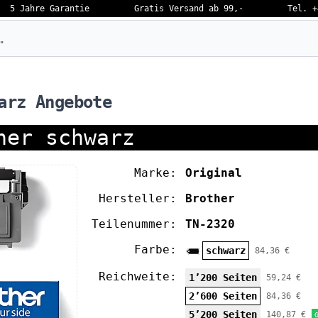
5 Jahre Garantie
Gratis Versand ab 99,-
Tel. +
eben…
arz Angebote
ner schwarz
Marke:
Original
Hersteller:
Brother
Teilenummer:
TN-2320
Farbe:
schwarz
84,36 €
Reichweite:
1’200 Seiten
59,24 €
2’600 Seiten
84,36 €
5’200 Seiten
140,87 €