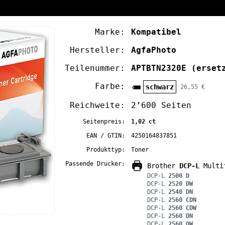
Marke:
Kompatibel
Hersteller:
AgfaPhoto
Teilenummer:
APTBTN2320E
(erset
Farbe:
schwarz
26,55 €
Reichweite:
2’600 Seiten
Seitenpreis:
1,02 ct
EAN / GTIN:
4250164837851
Produkttyp:
Toner
Passende Drucker:
Brother
DCP-L
Multif
DCP-L
2500 D
DCP-L
2520 DW
DCP-L
2540 DN
DCP-L
2560 CDN
DCP-L
2560 CDW
DCP-L
2560 DN
DCP-L
2560 DW