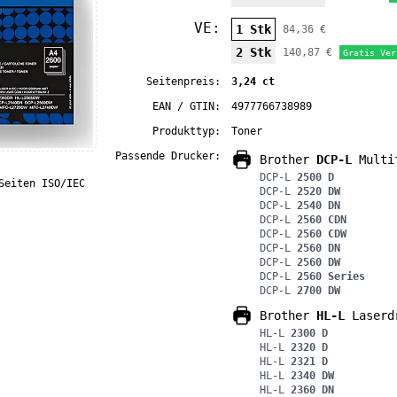
VE:
1 Stk
84,36 €
2 Stk
140,87 €
Gratis Ver
Seitenpreis:
3,24 ct
EAN / GTIN:
4977766738989
Produkttyp:
Toner
Passende Drucker:
Brother
DCP-L
Multif
DCP-L
2500 D
Seiten ISO/IEC
DCP-L
2520 DW
DCP-L
2540 DN
DCP-L
2560 CDN
DCP-L
2560 CDW
DCP-L
2560 DN
DCP-L
2560 DW
DCP-L
2560 Series
DCP-L
2700 DW
Brother
HL-L
Laserd
HL-L
2300 D
HL-L
2320 D
HL-L
2321 D
HL-L
2340 DW
HL-L
2360 DN