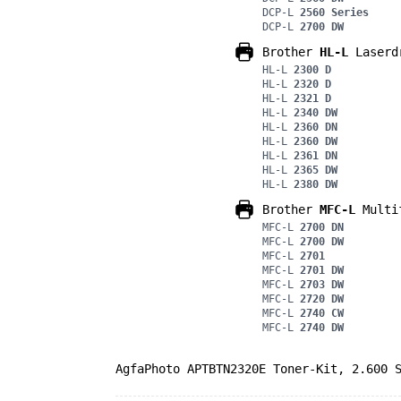
DCP-L
2560 Series
DCP-L
2700 DW
Brother
HL-L
Laserd
HL-L
2300 D
HL-L
2320 D
HL-L
2321 D
HL-L
2340 DW
HL-L
2360 DN
HL-L
2360 DW
HL-L
2361 DN
HL-L
2365 DW
HL-L
2380 DW
Brother
MFC-L
Multif
MFC-L
2700 DN
MFC-L
2700 DW
MFC-L
2701
MFC-L
2701 DW
MFC-L
2703 DW
MFC-L
2720 DW
MFC-L
2740 CW
MFC-L
2740 DW
AgfaPhoto APTBTN2320E Toner-Kit, 2.600 