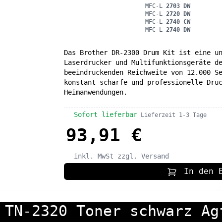
MFC-L
2703 DW
MFC-L
2720 DW
MFC-L
2740 CW
MFC-L
2740 DW
Das Brother DR-2300 Drum Kit ist eine u
Laserdrucker und Multifunktionsgeräte d
beeindruckenden Reichweite von 12.000 S
konstant scharfe und professionelle Dru
Heimanwendungen.
Sofort lieferbar
Lieferzeit 1-3 Tage
93,91 €
inkl. MwSt
zzgl. Versand
In den 
 TN-2320 Toner schwarz Ag