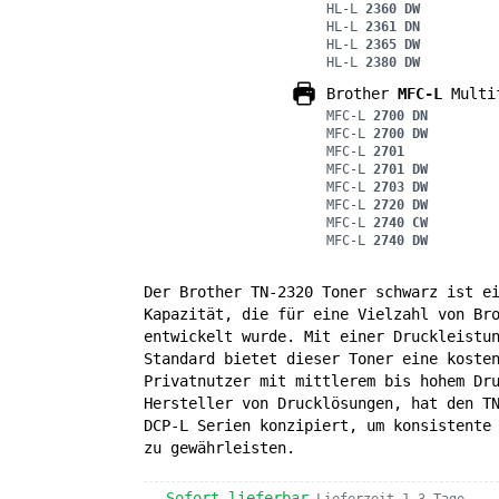
HL-L
2360 DW
HL-L
2361 DN
HL-L
2365 DW
HL-L
2380 DW
Brother
MFC-L
Multif
MFC-L
2700 DN
MFC-L
2700 DW
MFC-L
2701
MFC-L
2701 DW
MFC-L
2703 DW
MFC-L
2720 DW
MFC-L
2740 CW
MFC-L
2740 DW
Der Brother TN-2320 Toner schwarz ist e
Kapazität, die für eine Vielzahl von Br
entwickelt wurde. Mit einer Druckleistu
Standard bietet dieser Toner eine koste
Privatnutzer mit mittlerem bis hohem Dr
Hersteller von Drucklösungen, hat den T
DCP-L Serien konzipiert, um konsistente
zu gewährleisten.
Sofort lieferbar