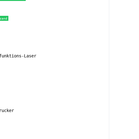
sand
unktions-Laser
rucker