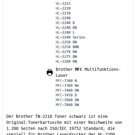
HL
-2215
HL
-2220
HL
-2230
HL
-2240
HL
-2240 D
HL
-2240 DR
HL
-2240 L
HL
-2240 Series
HL
-2250 DN
HL
-2250 DNR
HL
-2270 DW
HL
-2275 DW
HL
-2280 DW
Brother
MFC
Multifunktions-
Laser
MFC
-7360 N
MFC
-7360 Ne
MFC
-7460 DN
MFC
-7470 D
MFC
-7860 DN
MFC
-7860 DW
Der Brother TN-2210 Toner schwarz ist eine
Original-Tonerkartusche mit einer Reichweite von
1.200 Seiten nach ISO/IEC 19752 Standard, die
speziell für Brother Laserdrucker der HL-2200