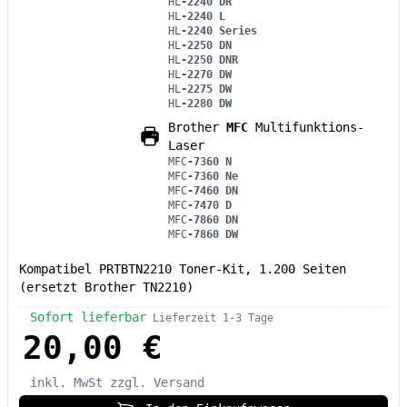
HL
-2240 DR
HL
-2240 L
HL
-2240 Series
HL
-2250 DN
HL
-2250 DNR
HL
-2270 DW
HL
-2275 DW
HL
-2280 DW
Brother
MFC
Multifunktions-
Laser
MFC
-7360 N
MFC
-7360 Ne
MFC
-7460 DN
MFC
-7470 D
MFC
-7860 DN
MFC
-7860 DW
Kompatibel PRTBTN2210 Toner-Kit, 1.200 Seiten
(ersetzt Brother TN2210)
Sofort lieferbar
Lieferzeit 1-3 Tage
20,00 €
inkl. MwSt
zzgl. Versand