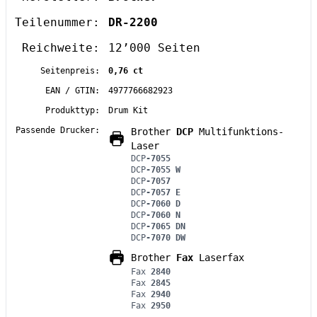
Teilenummer:
DR-2200
Reichweite:
12’000 Seiten
Seitenpreis:
0,76 ct
EAN / GTIN:
4977766682923
Produkttyp:
Drum Kit
Passende Drucker:
Brother
DCP
Multifunktions-
Laser
DCP
-7055
DCP
-7055 W
DCP
-7057
DCP
-7057 E
DCP
-7060 D
DCP
-7060 N
DCP
-7065 DN
DCP
-7070 DW
Brother
Fax
Laserfax
Fax
2840
Fax
2845
Fax
2940
Fax
2950