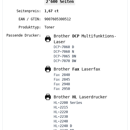
2’600 Seiten
Seitenpreis:
1,67 ct
EAN / GTIN:
9007605300512
Produkttyp:
Toner
Passende Drucker:
Brother
DCP
Multifunktions-
Laser
DCP
-7060 D
DCP
-7060 N
DCP
-7065 DN
DCP
-7070 DW
Brother
Fax
Laserfax
Fax
2840
Fax
2845
Fax
2940
Fax
2950
Brother
HL
Laserdrucker
HL
-2200 Series
HL
-2215
HL
-2220
HL
-2230
HL
-2240
HL
-2240 D