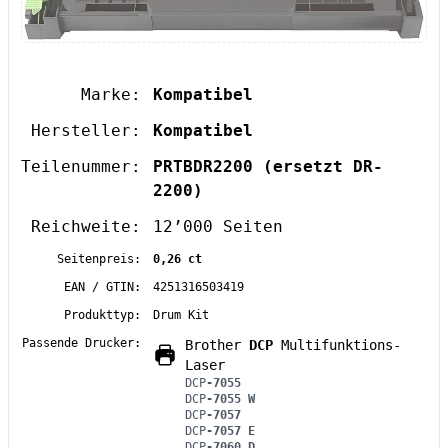
Marke:
Kompatibel
Hersteller:
Kompatibel
Teilenummer:
PRTBDR2200
(ersetzt DR-
2200)
Reichweite:
12’000 Seiten
Seitenpreis:
0,26 ct
EAN / GTIN:
4251316503419
Produkttyp:
Drum Kit
Passende Drucker:
Brother
DCP
Multifunktions-
Laser
DCP
-7055
DCP
-7055 W
DCP
-7057
DCP
-7057 E
DCP
-7060 D