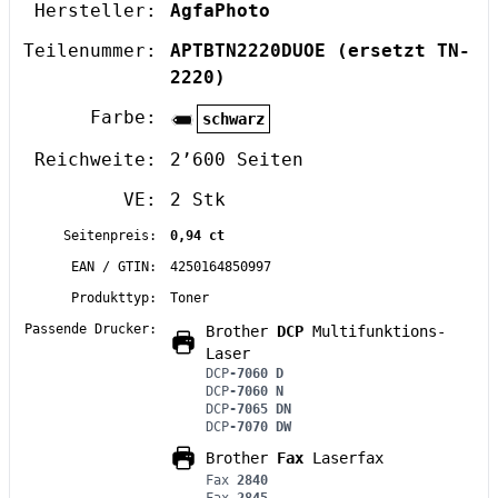
Hersteller:
AgfaPhoto
Teilenummer:
APTBTN2220DUOE
(ersetzt TN-
2220)
Farbe:
schwarz
Reichweite:
2’600 Seiten
VE:
2 Stk
Seitenpreis:
0,94 ct
EAN / GTIN:
4250164850997
Produkttyp:
Toner
Passende Drucker:
Brother
DCP
Multifunktions-
Laser
DCP
-7060 D
DCP
-7060 N
DCP
-7065 DN
DCP
-7070 DW
Brother
Fax
Laserfax
Fax
2840
Fax
2845