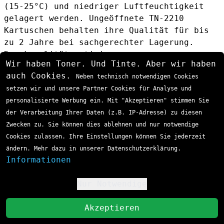
(15-25°C) und niedriger Luftfeuchtigkeit
gelagert werden. Ungeöffnete TN-2210
Kartuschen behalten ihre Qualität für bis
zu 2 Jahre bei sachgerechter Lagerung.
Druckqualität optimieren
Wir haben Toner. Und Tinte. Aber wir haben
Regelmässige Druckerreinigung alle 3-4
auch Cookies.
Neben technisch notwendigen Cookies
Wochen
setzen wir und unsere Partner Cookies für Analyse und
Verwendung von hochwertigem Papier (80g/m²)
personalisierte Werbung ein. Mit "Akzeptieren" stimmen Sie
Vermeidung von extremen
der Verarbeitung Ihrer Daten (z.B. IP-Adresse) zu diesen
Temperaturschwankungen
Zwecken zu. Sie können dies ablehnen und nur notwendige
Monatlicher Testdruck zur Erhaltung der
Cookies zulassen. Ihre Einstellungen können Sie jederzeit
Tonerfluidität
ändern. Mehr dazu in unserer Datenschutzerklärung.
Häufige Probleme und Lösungsansätze
Informationen
Schwache Druckqualität
Ursachen:
Nur Notwendige
Niedrigster Tonerstand
!
Verschmutzte Drum-Einheit
St
Akzeptieren
Falsche Papiereinstellungen
Lösungen: