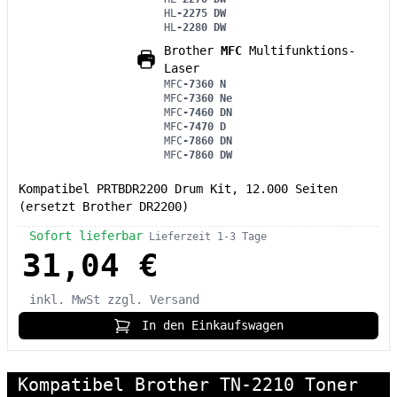
HL
-2275 DW
HL
-2280 DW
Brother
MFC
Multifunktions-
Laser
MFC
-7360 N
MFC
-7360 Ne
MFC
-7460 DN
MFC
-7470 D
MFC
-7860 DN
MFC
-7860 DW
Kompatibel PRTBDR2200 Drum Kit, 12.000 Seiten
(ersetzt Brother DR2200)
Sofort lieferbar
Lieferzeit 1-3 Tage
31,04 €
inkl. MwSt
zzgl. Versand
In den Einkaufswagen
Kompatibel Brother TN-2210 Toner