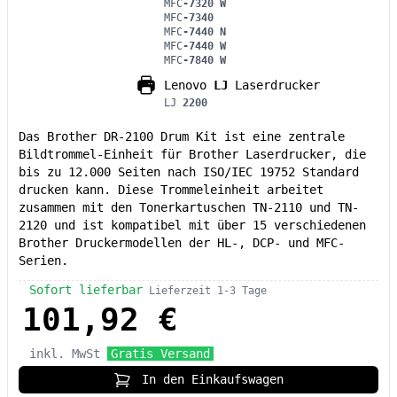
MFC
-7320 W
MFC
-7340
MFC
-7440 N
MFC
-7440 W
MFC
-7840 W
Lenovo
LJ
Laserdrucker
LJ
2200
Das Brother DR-2100 Drum Kit ist eine zentrale
Bildtrommel-Einheit für Brother Laserdrucker, die
bis zu 12.000 Seiten nach ISO/IEC 19752 Standard
drucken kann. Diese Trommeleinheit arbeitet
zusammen mit den Tonerkartuschen TN-2110 und TN-
2120 und ist kompatibel mit über 15 verschiedenen
Brother Druckermodellen der HL-, DCP- und MFC-
Serien.
Sofort lieferbar
Lieferzeit 1-3 Tage
101,92 €
inkl. MwSt
Gratis Versand
In den Einkaufswagen