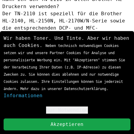
Druckern verwenden?
Der TN-2110 ist speziell für die Brother
HL-2140, HL-2150N, HL-2170W/N-Serie sowie
die entsprechenden DCP- und MFC-
Multifunktionsgeräte entwickelt. Eine
Wir haben Toner. Und Tinte. Aber wir haben
vollständige Kompatibilitätsliste finden
auch Cookies.
Neben technisch notwendigen Cookies
Sie in der Druckerdokumentation.
setzen wir und unsere Partner Cookies für Analyse und
Wie erkenne ich, dass der Toner fast leer
personalisierte Werbung ein. Mit "Akzeptieren" stimmen Sie
ist?
der Verarbeitung Ihrer Daten (z.B. IP-Adresse) zu diesen
Die meisten Brother-Drucker zeigen eine
Zwecken zu. Sie können dies ablehnen und nur notwendige
Warnung an, wenn der Tonerstand niedrig
Cookies zulassen. Ihre Einstellungen können Sie jederzeit
ist. Zusätzlich können Sie die
ändern. Mehr dazu in unserer Datenschutzerklärung.
Tonerfüllstandsanzeige in der
Informationen
Druckersoftware überprüfen oder einen
Testdruck durchführen.
Nur Notwendige
!
Muss ich die Trommeleinheit gleichzeitig
mit dem Toner ersetzen?
St
Akzeptieren
Nein, die
Brother DR-2100 Drum Kit