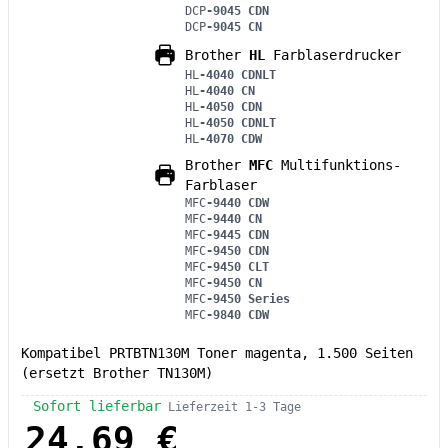
DCP
-9045 CDN
DCP
-9045 CN
Brother
HL
Farblaserdrucker
HL
-4040 CDNLT
HL
-4040 CN
HL
-4050 CDN
HL
-4050 CDNLT
HL
-4070 CDW
Brother
MFC
Multifunktions-
Farblaser
MFC
-9440 CDW
MFC
-9440 CN
MFC
-9445 CDN
MFC
-9450 CDN
MFC
-9450 CLT
MFC
-9450 CN
MFC
-9450 Series
MFC
-9840 CDW
Kompatibel PRTBTN130M Toner magenta, 1.500 Seiten
(ersetzt Brother TN130M)
Sofort lieferbar
Lieferzeit 1-3 Tage
24,69 €