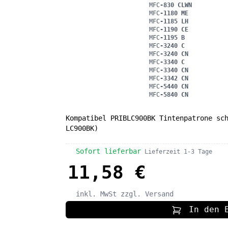
MFC
-830 CLWN
MFC
-1180 ME
MFC
-1185 LH
MFC
-1190 CE
MFC
-1195 B
MFC
-3240 C
MFC
-3240 CN
MFC
-3340 C
MFC
-3340 CN
MFC
-3342 CN
MFC
-5440 CN
MFC
-5840 CN
Kompatibel PRIBLC900BK Tintenpatrone sc
LC900BK)
Sofort lieferbar
Lieferzeit 1-3 Tage
11,58 €
inkl. MwSt
zzgl. Versand
In den 