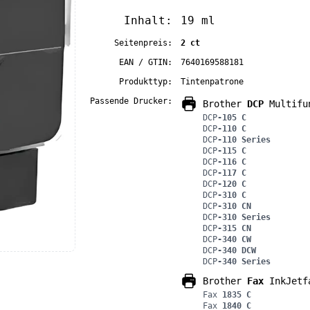
Inhalt:
19 ml
Seitenpreis:
2 ct
EAN / GTIN:
7640169588181
Produkttyp:
Tintenpatrone
Passende Drucker:
Brother
DCP
Multifu
DCP
-105 C
DCP
-110 C
DCP
-110 Series
DCP
-115 C
DCP
-116 C
DCP
-117 C
DCP
-120 C
DCP
-310 C
DCP
-310 CN
DCP
-310 Series
DCP
-315 CN
DCP
-340 CW
DCP
-340 DCW
DCP
-340 Series
Brother
Fax
InkJetf
Fax
1835 C
Fax
1840 C