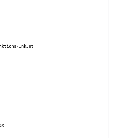
nktions-InkJet
ax