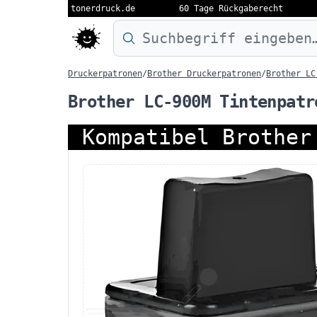
tonerdruck.de
60 Tage Rückgaberecht
Druckermodell oder Produktnamen eing
Druckerpatronen
/
Brother Druckerpatronen
/
Brother LC
Brother LC-900M Tintenpatr
Kompatibel Brother