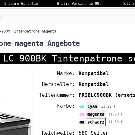
5 Jahre Garantie
Gratis Versand ab 99,-
Tel. +
eben…
-900M Tintenpatrone magenta
one magenta Angebote
 LC-900BK Tintenpatrone s
Marke:
Kompatibel
Hersteller:
Kompatibel
Teilenummer:
PRIBLC900BK
(erset
Farbe:
cyan
11,22 €
magenta
11,20 €
schwarz
11,58 €
Reichweite:
580 Seiten