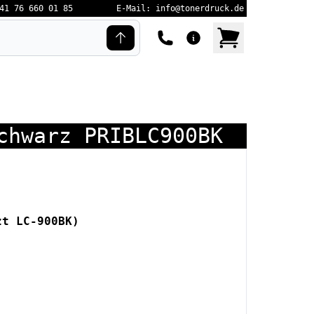
41 76 660 01 85
E-Mail: info@tonerdruck.de
chwarz PRIBLC900BK
zt LC-900BK)