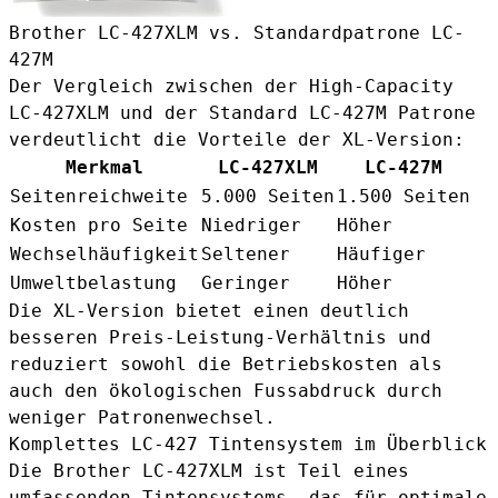
Brother LC-427XLM vs. Standardpatrone LC-
427M
Der Vergleich zwischen der High-Capacity
LC-427XLM und der
Standard LC-427M Patrone
verdeutlicht die Vorteile der XL-Version:
Merkmal
LC-427XLM
LC-427M
Seitenreichweite
5.000 Seiten
1.500 Seiten
Kosten pro Seite
Niedriger
Höher
Wechselhäufigkeit
Seltener
Häufiger
Umweltbelastung
Geringer
Höher
Die XL-Version bietet einen deutlich
besseren Preis-Leistung-Verhältnis und
reduziert sowohl die Betriebskosten als
auch den ökologischen Fussabdruck durch
weniger Patronenwechsel.
Komplettes LC-427 Tintensystem im Überblick
Die Brother LC-427XLM ist Teil eines
umfassenden Tintensystems, das für optimale