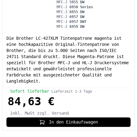
MFC-J
5955 DW
MFC-J
6950 Series
MFC-J
6955 DW
MFC-J
6957 DW
MFC-J
6957 DWT
MFC-J
6959 DW
Die Brother LC-427XLM Tintenpatrone magenta ist
eine hochkapazitive Original-Tintenpatrone von
Brother, die bis zu 5.000 Seiten nach ISO/IEC
24711 Standard druckt. Diese Magenta-Patrone ist
speziell für Brother MFC-J und HL-J Druckersysteme
entwickelt und gewährleistet professionelle
Farbdrucke mit ausgezeichneter Qualität und
Langlebigkeit.
Sofort lieferbar
Lieferzeit 1-3 Tage
84,63 €
inkl. MwSt
zzgl. Versand
In den Einkaufswagen