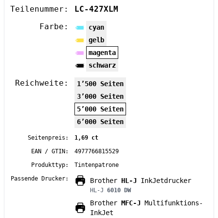
Teilenummer:
LC-427XLM
Farbe:
cyan
gelb
magenta
schwarz
Reichweite:
1’500 Seiten
3’000 Seiten
5’000 Seiten
6’000 Seiten
Seitenpreis:
1,69 ct
EAN / GTIN:
4977766815529
Produkttyp:
Tintenpatrone
Passende Drucker:
Brother
HL-J
InkJetdrucker
HL-J
6010 DW
Brother
MFC-J
Multifunktions-
InkJet