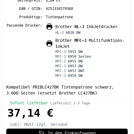
Seitenpreis:
1,24 ct
EAN / GTIN:
4251316579360
Produkttyp:
Tintenpatrone
Passende Drucker:
Brother
HL-J
InkJetdrucker
HL-J
6010 DW
Brother
MFC-J
Multifunktions-
InkJet
MFC-J
5955 DW
MFC-J
6950 Series
MFC-J
6955 DW
MFC-J
6957 DW
MFC-J
6957 DWT
MFC-J
6959 DW
Kompatibel PRIBLC427BK Tintenpatrone schwarz,
3.000 Seiten (ersetzt Brother LC427BK)
Sofort lieferbar
Lieferzeit 1-3 Tage
37,14 €
inkl. MwSt
zzgl. Versand
In den Einkaufswagen