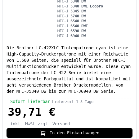
MFC-J
5340 DW
MFC-J
5340 DWE Ecopro
MFC-J
5345 DW
MFC-J
5740 DW
MFC-J
6540 DW
MFC-J
6540 DWE
MFC-J
6590 DW
MFC-J
6940 DW
Die Brother LC-422XLC Tintenpatrone cyan ist eine
High-Capacity-Druckerpatrone mit einer Reichweite
von 1.500 Seiten, die speziell für Brother MFC-J
Multifunktionsdrucker entwickelt wurde. Diese cyan
Tintenpatrone der LC-422-Serie bietet eine
ausgezeichnete Farbqualität und ist kompatibel mit
acht verschiedenen Brother Druckermodellen, von
der MFC-J5340 DW bis zur MFC-J6940 DW Serie.
Sofort lieferbar
Lieferzeit 1-3 Tage
39,71 €
inkl. MwSt
zzgl. Versand
In den Einkaufswagen