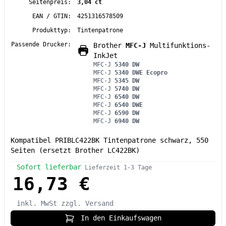
Seitenpreis:
3,04 ct
EAN / GTIN:
4251316578509
Produkttyp:
Tintenpatrone
Passende Drucker:
Brother
MFC-J
Multifunktions-
InkJet
MFC-J
5340 DW
MFC-J
5340 DWE Ecopro
MFC-J
5345 DW
MFC-J
5740 DW
MFC-J
6540 DW
MFC-J
6540 DWE
MFC-J
6590 DW
MFC-J
6940 DW
Kompatibel PRIBLC422BK Tintenpatrone schwarz, 550
Seiten (ersetzt Brother LC422BK)
Sofort lieferbar
Lieferzeit 1-3 Tage
16,73 €
inkl. MwSt
zzgl. Versand
In den Einkaufswagen