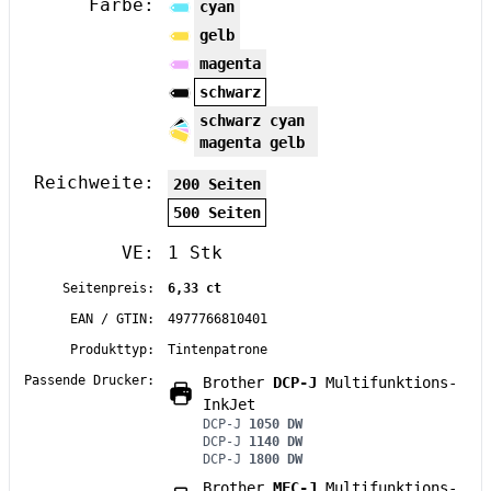
Farbe:
cyan
gelb
magenta
schwarz
schwarz cyan
magenta gelb
Reichweite:
200 Seiten
500 Seiten
VE:
1 Stk
Seitenpreis:
6,33 ct
EAN / GTIN:
4977766810401
Produkttyp:
Tintenpatrone
Passende Drucker:
Brother
DCP-J
Multifunktions-
InkJet
DCP-J
1050 DW
DCP-J
1140 DW
DCP-J
1800 DW
Brother
MFC-J
Multifunktions-