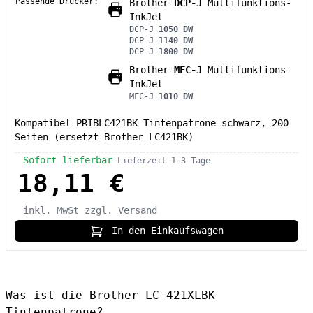
Passende Drucker:
Brother
DCP-J
Multifunktions-
InkJet
DCP-J
1050 DW
DCP-J
1140 DW
DCP-J
1800 DW
Brother
MFC-J
Multifunktions-
InkJet
MFC-J
1010 DW
Kompatibel PRIBLC421BK Tintenpatrone schwarz, 200
Seiten (ersetzt Brother LC421BK)
Sofort lieferbar
Lieferzeit 1-3 Tage
18,11 €
inkl. MwSt
zzgl. Versand
In den Einkaufswagen
Was ist die Brother LC-421XLBK
Tintenpatrone?