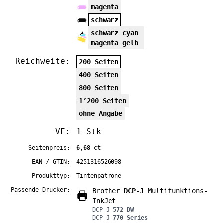
magenta
schwarz
schwarz cyan
magenta gelb
Reichweite:
200 Seiten
400 Seiten
800 Seiten
1’200 Seiten
ohne Angabe
VE:
1 Stk
Seitenpreis:
6,68 ct
EAN / GTIN:
4251316526098
Produkttyp:
Tintenpatrone
Passende Drucker:
Brother
DCP-J
Multifunktions-
InkJet
DCP-J
572 DW
DCP-J
770 Series