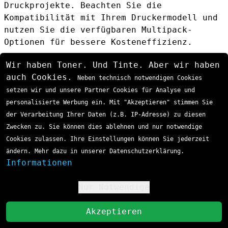
Druckprojekte. Beachten Sie die
Kompatibilität mit Ihrem Druckermodell und
nutzen Sie die verfügbaren Multipack-
Optionen für bessere Kosteneffizienz.
Wir haben Toner. Und Tinte. Aber wir haben
auch Cookies.
Neben technisch notwendigen Cookies
60 TAGE RÜCKGABERECHT
setzen wir und unsere Partner Cookies für Analyse und
Risikolos bestellen und zurücksenden dank unserer 60 Tage
personalisierte Werbung ein. Mit "Akzeptieren" stimmen Sie
Geld-zurück-Garantie
der Verarbeitung Ihrer Daten (z.B. IP-Adresse) zu diesen
Zwecken zu. Sie können dies ablehnen und nur notwendige
5 JAHRE GARANTIE
Cookies zulassen. Ihre Einstellungen können Sie jederzeit
Wir gewähren Ihnen 5 Jahre Garantie auf alle Produkte
ändern. Mehr dazu in unserer Datenschutzerklärung.
Informationen
GRATIS VERSAND AB 99,-
Bei Bestellung bis 18 Uhr (Mo.-Fr.) verlässt Ihr Paket
Nur Notwendige
!
das Lager noch am selben Tag
St
Akzeptieren
KONTAKT UND BERATUNG