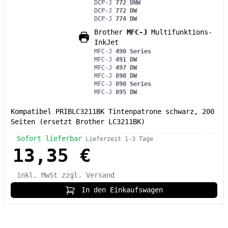
DCP-J
772 DNW
DCP-J
772 DW
DCP-J
774 DW
Brother
MFC-J
Multifunktions-
InkJet
MFC-J
490 Series
MFC-J
491 DW
MFC-J
497 DW
MFC-J
890 DW
MFC-J
890 Series
MFC-J
895 DW
Kompatibel PRIBLC3211BK Tintenpatrone schwarz, 200
Seiten (ersetzt Brother LC3211BK)
Sofort lieferbar
Lieferzeit 1-3 Tage
13,35 €
inkl. MwSt
zzgl. Versand
In den Einkaufswagen