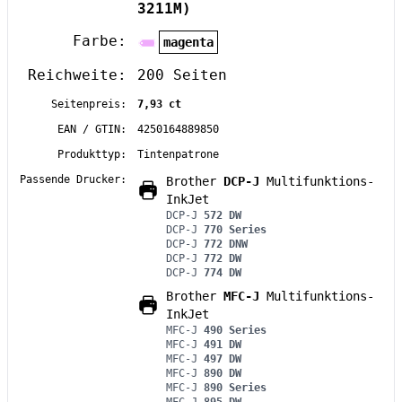
3211M)
Farbe:
magenta
Reichweite:
200 Seiten
Seitenpreis:
7,93 ct
EAN / GTIN:
4250164889850
Produkttyp:
Tintenpatrone
Passende Drucker:
Brother
DCP-J
Multifunktions-
InkJet
DCP-J
572 DW
DCP-J
770 Series
DCP-J
772 DNW
DCP-J
772 DW
DCP-J
774 DW
Brother
MFC-J
Multifunktions-
InkJet
MFC-J
490 Series
MFC-J
491 DW
MFC-J
497 DW
MFC-J
890 DW
MFC-J
890 Series
MFC-J
895 DW