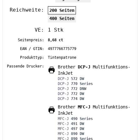
Reichweite:
200 Seiten
400 Seiten
VE:
1 Stk
Seitenpreis:
8,68 ct
EAN / GTIN:
4977766775779
Produkttyp:
Tintenpatrone
Passende Drucker:
Brother
DCP-J
Multifunktions-
InkJet
DCP-J
572 DW
DCP-J
770 Series
DCP-J
772 DNW
DCP-J
772 DW
DCP-J
774 DW
Brother
MFC-J
Multifunktions-
InkJet
MFC-J
490 Series
MFC-J
491 DW
MFC-J
497 DW
MFC-J
890 DW
MFC-J
890 Series