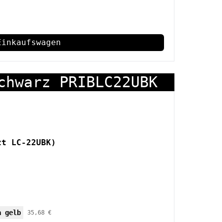
Einkaufswagen
chwarz PRIBLC22UBK
zt LC-22UBK)
a gelb
35,68 €