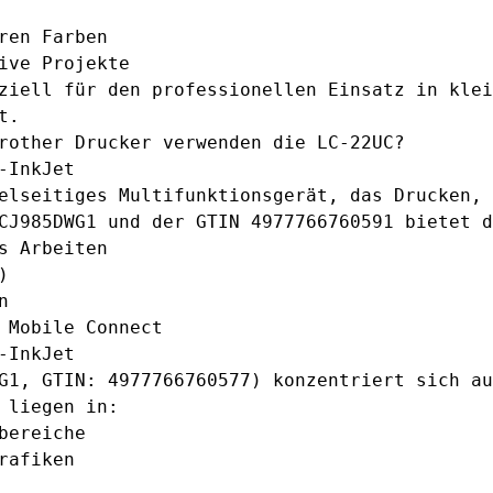
ren Farben
ive Projekte
ziell für den professionellen Einsatz in klei
t.
rother Drucker verwenden die LC-22UC?
-InkJet
lseitiges Multifunktionsgerät, das Drucken, 
CJ985DWG1 und der GTIN 4977766760591 bietet d
s Arbeiten
)
n
 Mobile Connect
-InkJet
G1, GTIN: 4977766760577) konzentriert sich au
 liegen in:
bereiche
rafiken