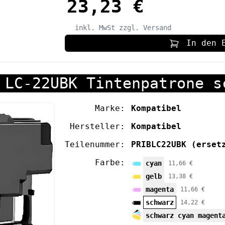
23,23 €
inkl. MwSt
zzgl. Versand
In den 
 LC-22UBK Tintenpatrone s
Marke:
Kompatibel
Hersteller:
Kompatibel
Teilenummer:
PRIBLC22UBK
(erset
Farbe:
cyan
11,66 €
gelb
13,38 €
magenta
11,66 €
schwarz
14,22 €
schwarz cyan magent