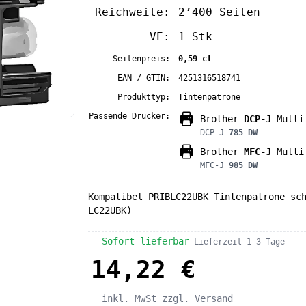
Reichweite:
2’400 Seiten
VE:
1 Stk
Seitenpreis:
0,59 ct
EAN / GTIN:
4251316518741
Produkttyp:
Tintenpatrone
Passende Drucker:
Brother
DCP-J
Multif
DCP-J
785 DW
Brother
MFC-J
Multif
MFC-J
985 DW
Kompatibel PRIBLC22UBK Tintenpatrone sc
LC22UBK)
Sofort lieferbar
Lieferzeit 1-3 Tage
14,22 €
inkl. MwSt
zzgl. Versand