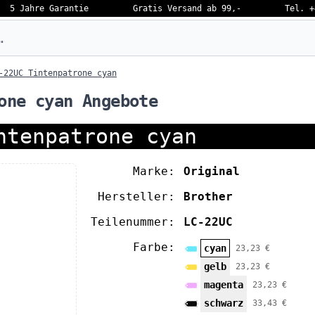
5 Jahre Garantie
Gratis Versand ab 99,-
Tel. +
eben…
-22UC Tintenpatrone cyan
one cyan Angebote
ntenpatrone cyan
Marke:
Original
Hersteller:
Brother
Teilenummer:
LC-22UC
Farbe:
cyan
23,23 €
gelb
23,23 €
magenta
23,23 €
schwarz
33,43 €