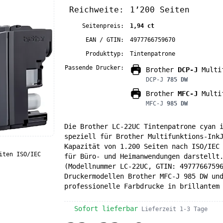
Reichweite:
1’200 Seiten
Seitenpreis:
1,94 ct
EAN / GTIN:
4977766759670
Produkttyp:
Tintenpatrone
Passende Drucker:
Brother
DCP-J
Multif
DCP-J
785 DW
Brother
MFC-J
Multif
MFC-J
985 DW
Die Brother LC-22UC Tintenpatrone cyan 
speziell für Brother Multifunktions-Ink
Kapazität von 1.200 Seiten nach ISO/IEC
iten ISO/IEC
für Büro- und Heimanwendungen darstellt
(Modellnummer LC-22UC, GTIN: 4977766759
Druckermodellen Brother MFC-J 985 DW un
professionelle Farbdrucke in brillantem
Sofort lieferbar
Lieferzeit 1-3 Tage