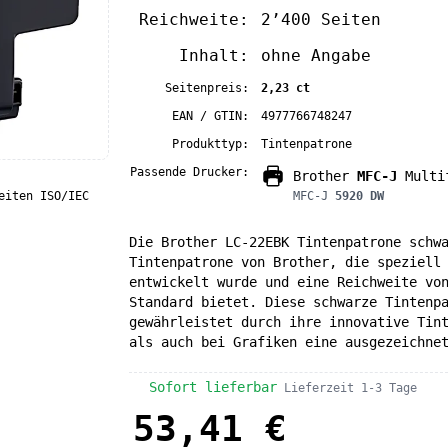
Reichweite:
2’400 Seiten
Inhalt:
ohne Angabe
Seitenpreis:
2,23 ct
EAN / GTIN:
4977766748247
Produkttyp:
Tintenpatrone
Passende Drucker:
Brother
MFC-J
Multif
eiten ISO/IEC
MFC-J
5920 DW
Die Brother LC-22EBK Tintenpatrone schw
Tintenpatrone von Brother, die speziell
entwickelt wurde und eine Reichweite vo
Standard bietet. Diese schwarze Tintenp
gewährleistet durch ihre innovative Tin
als auch bei Grafiken eine ausgezeichne
Sofort lieferbar
Lieferzeit 1-3 Tage
53,41 €