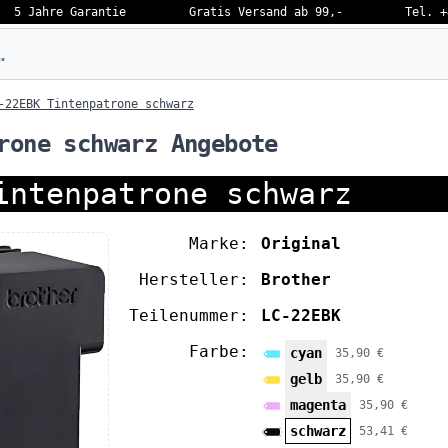
5 Jahre Garantie
Gratis Versand ab 99,-
Tel. +
eben…
-22EBK Tintenpatrone schwarz
rone schwarz Angebote
intenpatrone schwarz
Marke:
Original
Hersteller:
Brother
Teilenummer:
LC-22EBK
Farbe:
cyan
35,90 €
gelb
35,90 €
magenta
35,90 €
schwarz
53,41 €