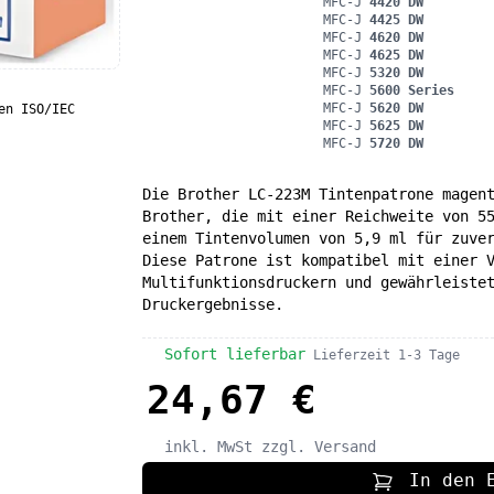
MFC-J
4420 DW
MFC-J
4425 DW
MFC-J
4620 DW
MFC-J
4625 DW
MFC-J
5320 DW
MFC-J
5600 Series
MFC-J
5620 DW
en ISO/IEC
MFC-J
5625 DW
MFC-J
5720 DW
Die Brother LC-223M Tintenpatrone magen
Brother, die mit einer Reichweite von 5
einem Tintenvolumen von 5,9 ml für zuve
Diese Patrone ist kompatibel mit einer 
Multifunktionsdruckern und gewährleiste
Druckergebnisse.
Sofort lieferbar
Lieferzeit 1-3 Tage
24,67 €
inkl. MwSt
zzgl. Versand
In den 