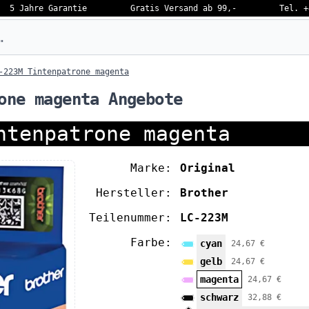
5 Jahre Garantie
Gratis Versand ab 99,-
Tel. +
eben…
-223M Tintenpatrone magenta
one magenta Angebote
ntenpatrone magenta
Marke:
Original
Hersteller:
Brother
Teilenummer:
LC-223M
Farbe:
cyan
24,67 €
gelb
24,67 €
magenta
24,67 €
schwarz
32,88 €