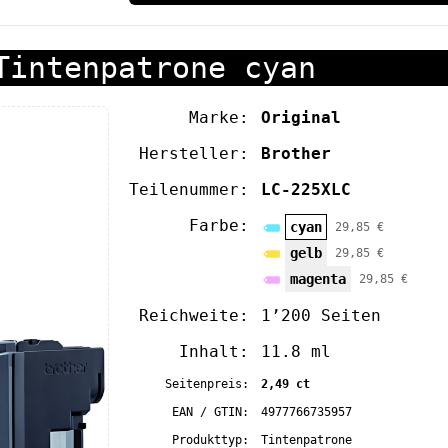
Tintenpatrone cyan
Marke:
Original
Hersteller:
Brother
Teilenummer:
LC-225XLC
Farbe:
cyan
29,85 €
gelb
29,85 €
magenta
29,85 €
Reichweite:
1’200 Seiten
Inhalt:
11.8 ml
Seitenpreis:
2,49 ct
EAN / GTIN:
4977766735957
Produkttyp:
Tintenpatrone