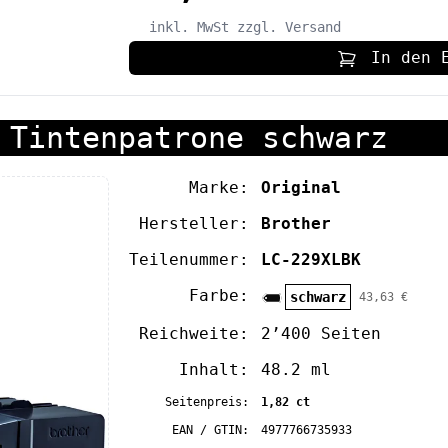
inkl. MwSt
zzgl. Versand
In den 
 Tintenpatrone schwarz
Marke:
Original
Hersteller:
Brother
Teilenummer:
LC-229XLBK
Farbe:
schwarz
43,63 €
Reichweite:
2’400 Seiten
Inhalt:
48.2 ml
Seitenpreis:
1,82 ct
EAN / GTIN:
4977766735933