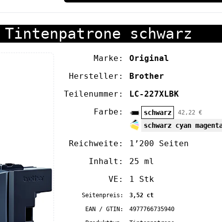
 Tintenpatrone schwarz
Marke:
Original
Hersteller:
Brother
Teilenummer:
LC-227XLBK
Farbe:
schwarz
42,22 €
schwarz cyan magent
Reichweite:
1’200 Seiten
Inhalt:
25 ml
VE:
1 Stk
Seitenpreis:
3,52 ct
EAN / GTIN:
4977766735940