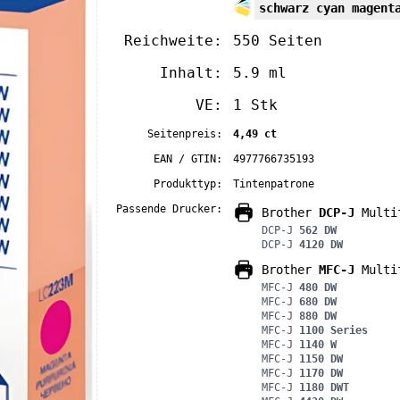
schwarz cyan magent
Reichweite:
550 Seiten
Inhalt:
5.9 ml
VE:
1 Stk
Seitenpreis:
4,49 ct
EAN / GTIN:
4977766735193
Produkttyp:
Tintenpatrone
Passende Drucker:
Brother
DCP-J
Multif
DCP-J
562 DW
DCP-J
4120 DW
Brother
MFC-J
Multif
MFC-J
480 DW
MFC-J
680 DW
MFC-J
880 DW
MFC-J
1100 Series
MFC-J
1140 W
MFC-J
1150 DW
MFC-J
1170 DW
MFC-J
1180 DWT