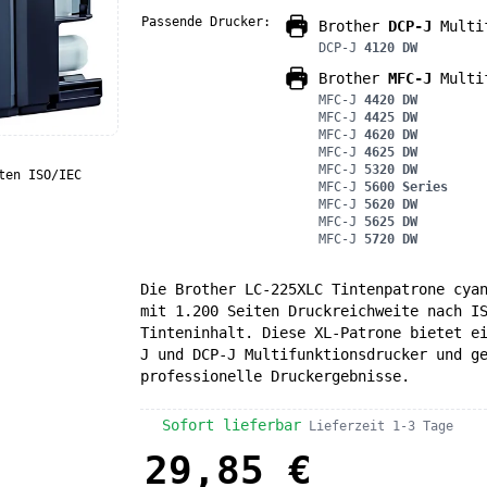
Passende Drucker:
Brother
DCP-J
Multif
DCP-J
4120 DW
Brother
MFC-J
Multif
MFC-J
4420 DW
MFC-J
4425 DW
MFC-J
4620 DW
MFC-J
4625 DW
MFC-J
5320 DW
ten ISO/IEC
MFC-J
5600 Series
MFC-J
5620 DW
MFC-J
5625 DW
MFC-J
5720 DW
Die Brother LC-225XLC Tintenpatrone cya
mit 1.200 Seiten Druckreichweite nach I
Tinteninhalt. Diese XL-Patrone bietet e
J und DCP-J Multifunktionsdrucker und g
professionelle Druckergebnisse.
Sofort lieferbar
Lieferzeit 1-3 Tage
29,85 €