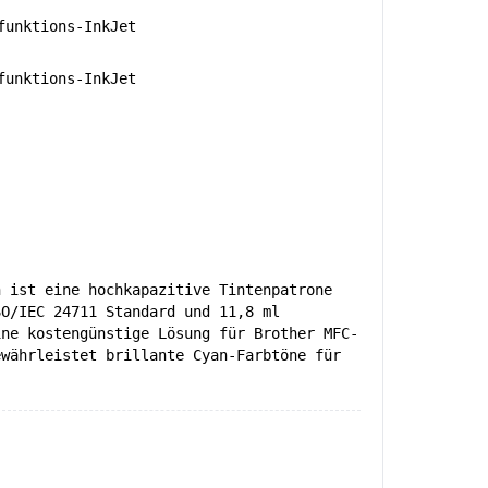
unktions-InkJet
unktions-InkJet
n ist eine hochkapazitive Tintenpatrone
SO/IEC 24711 Standard und 11,8 ml
ine kostengünstige Lösung für Brother MFC-
ewährleistet brillante Cyan-Farbtöne für