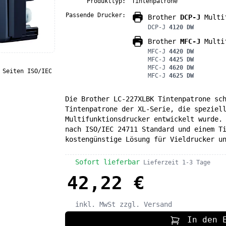
Produkttyp:
Tintenpatrone
Passende Drucker:
Brother
DCP-J
Multif
DCP-J
4120 DW
Brother
MFC-J
Multif
MFC-J
4420 DW
MFC-J
4425 DW
MFC-J
4620 DW
 Seiten ISO/IEC
MFC-J
4625 DW
Die Brother LC-227XLBK Tintenpatrone sc
Tintenpatrone der XL-Serie, die speziel
Multifunktionsdrucker entwickelt wurde.
nach ISO/IEC 24711 Standard und einem T
kostengünstige Lösung für Vieldrucker u
Sofort lieferbar
Lieferzeit 1-3 Tage
42,22 €
inkl. MwSt
zzgl. Versand
In den 