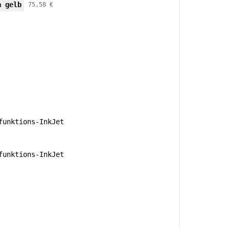
a gelb
75,58 €
unktions-InkJet
unktions-InkJet