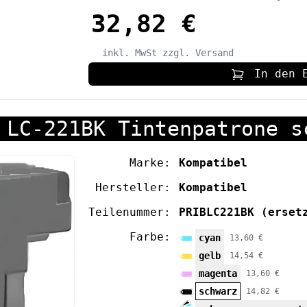
32,82 €
inkl. MwSt
zzgl. Versand
In den 
 LC-221BK Tintenpatrone s
Marke:
Kompatibel
Hersteller:
Kompatibel
Teilenummer:
PRIBLC221BK
(erset
Farbe:
cyan
13,60 €
gelb
14,54 €
magenta
13,60 €
schwarz
14,82 €