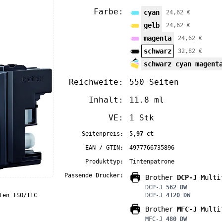
Farbe:
cyan
24,62 €
gelb
24,62 €
magenta
24,62 €
schwarz
32,82 €
schwarz cyan magent
Reichweite:
550 Seiten
Inhalt:
11.8 ml
VE:
1 Stk
Seitenpreis:
5,97 ct
EAN / GTIN:
4977766735896
Produkttyp:
Tintenpatrone
Passende Drucker:
Brother
DCP-J
Multif
DCP-J
562 DW
DCP-J
4120 DW
ten ISO/IEC
Brother
MFC-J
Multif
MFC-J
480 DW