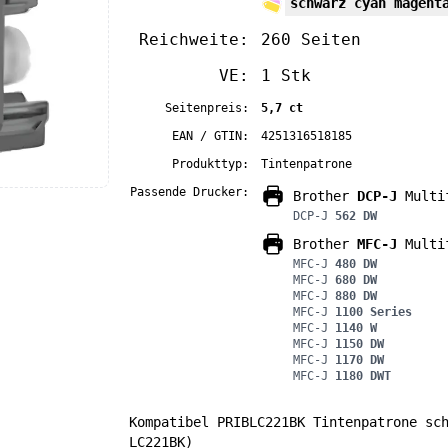
schwarz cyan magent
Reichweite:
260 Seiten
VE:
1 Stk
Seitenpreis:
5,7 ct
EAN / GTIN:
4251316518185
Produkttyp:
Tintenpatrone
Passende Drucker:
Brother
DCP-J
Multif
DCP-J
562 DW
Brother
MFC-J
Multif
MFC-J
480 DW
MFC-J
680 DW
MFC-J
880 DW
MFC-J
1100 Series
MFC-J
1140 W
MFC-J
1150 DW
MFC-J
1170 DW
MFC-J
1180 DWT
Kompatibel PRIBLC221BK Tintenpatrone sc
LC221BK)