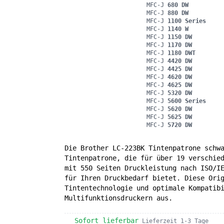
MFC-J
680 DW
MFC-J
880 DW
MFC-J
1100 Series
MFC-J
1140 W
MFC-J
1150 DW
MFC-J
1170 DW
MFC-J
1180 DWT
MFC-J
4420 DW
MFC-J
4425 DW
MFC-J
4620 DW
MFC-J
4625 DW
MFC-J
5320 DW
MFC-J
5600 Series
MFC-J
5620 DW
MFC-J
5625 DW
MFC-J
5720 DW
Die Brother LC-223BK Tintenpatrone schw
Tintenpatrone, die für über 19 verschie
mit 550 Seiten Druckleistung nach ISO/I
für Ihren Druckbedarf bietet. Diese Ori
Tintentechnologie und optimale Kompatib
Multifunktionsdruckern aus.
Sofort lieferbar
Lieferzeit 1-3 Tage