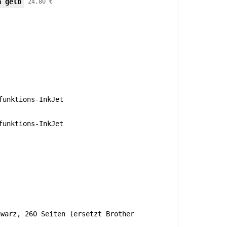
a gelb
24,80 €
unktions-InkJet
unktions-InkJet
hwarz, 260 Seiten (ersetzt Brother