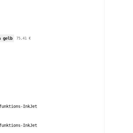
a gelb
75,41 €
unktions-InkJet
unktions-InkJet