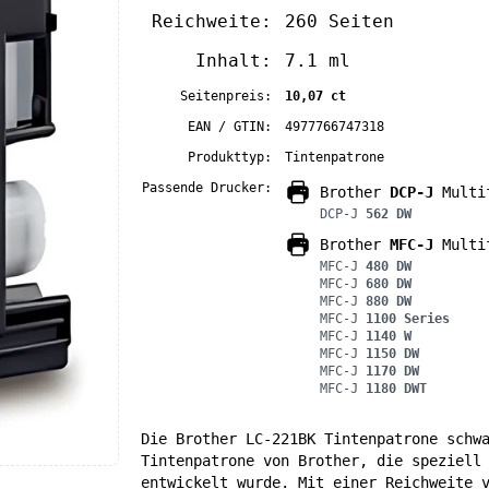
Reichweite:
260 Seiten
Inhalt:
7.1 ml
Seitenpreis:
10,07 ct
EAN / GTIN:
4977766747318
Produkttyp:
Tintenpatrone
Passende Drucker:
Brother
DCP-J
Multif
DCP-J
562 DW
Brother
MFC-J
Multif
MFC-J
480 DW
MFC-J
680 DW
MFC-J
880 DW
MFC-J
1100 Series
MFC-J
1140 W
MFC-J
1150 DW
MFC-J
1170 DW
MFC-J
1180 DWT
Die Brother LC-221BK Tintenpatrone schw
Tintenpatrone von Brother, die speziell
entwickelt wurde. Mit einer Reichweite 