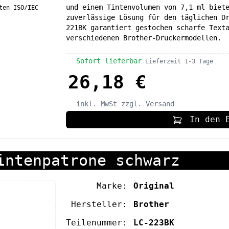
und einem Tintenvolumen von 7,1 ml biet
ten ISO/IEC
zuverlässige Lösung für den täglichen D
221BK garantiert gestochen scharfe Text
verschiedenen Brother-Druckermodellen.
Sofort lieferbar
Lieferzeit 1-3 Tage
26,18 €
inkl. MwSt
zzgl. Versand
In den 
intenpatrone schwarz
Marke:
Original
Hersteller:
Brother
Teilenummer:
LC-223BK