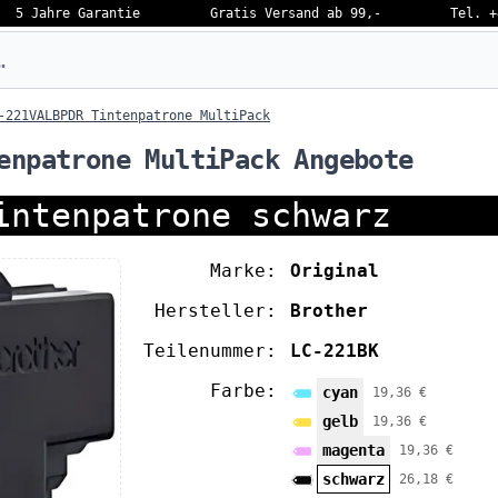
5 Jahre Garantie
Gratis Versand ab 99,-
Tel. +
eben…
-221VALBPDR Tintenpatrone MultiPack
enpatrone MultiPack Angebote
intenpatrone schwarz
Marke:
Original
Hersteller:
Brother
Teilenummer:
LC-221BK
Farbe:
cyan
19,36 €
gelb
19,36 €
magenta
19,36 €
schwarz
26,18 €