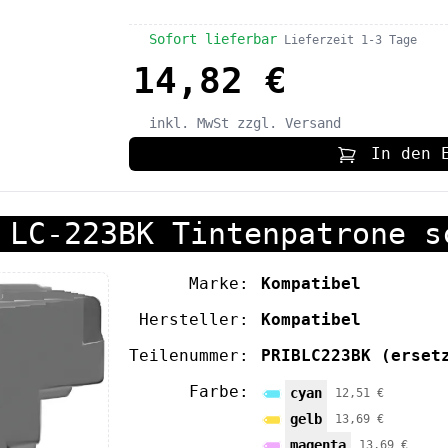
Sofort lieferbar
Lieferzeit 1-3 Tage
14,82 €
inkl. MwSt
zzgl. Versand
In den 
 LC-223BK Tintenpatrone s
Marke:
Kompatibel
Hersteller:
Kompatibel
Teilenummer:
PRIBLC223BK
(erset
Farbe:
cyan
12,51 €
gelb
13,69 €
magenta
13,69 €