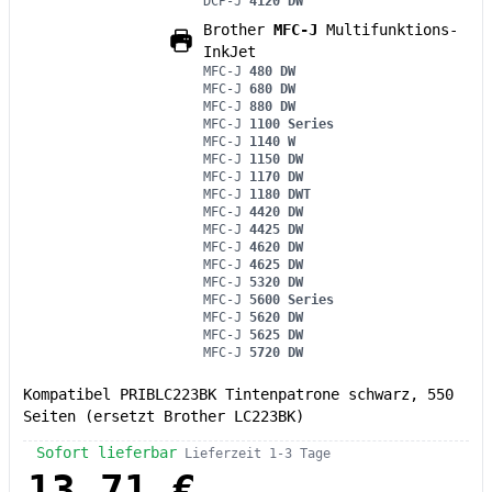
DCP-J
4120 DW
Brother
MFC-J
Multifunktions-
InkJet
MFC-J
480 DW
MFC-J
680 DW
MFC-J
880 DW
MFC-J
1100 Series
MFC-J
1140 W
MFC-J
1150 DW
MFC-J
1170 DW
MFC-J
1180 DWT
MFC-J
4420 DW
MFC-J
4425 DW
MFC-J
4620 DW
MFC-J
4625 DW
MFC-J
5320 DW
MFC-J
5600 Series
MFC-J
5620 DW
MFC-J
5625 DW
MFC-J
5720 DW
Kompatibel PRIBLC223BK Tintenpatrone schwarz, 550
Seiten (ersetzt Brother LC223BK)
Sofort lieferbar
Lieferzeit 1-3 Tage
13,71 €