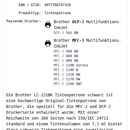
EAN / GTIN:
4977766747318
Produkttyp:
Tintenpatrone
Passende Drucker:
Brother
DCP-J
Multifunktions-
InkJet
DCP-J
562 DW
Brother
MFC-J
Multifunktions-
InkJet
MFC-J
480 DW
MFC-J
680 DW
MFC-J
880 DW
MFC-J
1100 Series
MFC-J
1140 W
MFC-J
1150 DW
MFC-J
1170 DW
MFC-J
1180 DWT
Die Brother LC-221BK Tintenpatrone schwarz ist
eine hochwertige Original-Tintenpatrone von
Brother, die speziell für die MFC-J und DCP-J
Druckerserie entwickelt wurde. Mit einer
Reichweite von 260 Seiten nach ISO/IEC 24711
Standard und einem Tintenvolumen von 7,1 ml bietet
diese schwarze Tintenpatrone eine zuverlässige