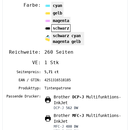
Farbe:
cyan
gelb
magenta
schwarz
schwarz cyan
magenta gelb
Reichweite:
260 Seiten
VE:
1 Stk
Seitenpreis:
5,71 ct
EAN / GTIN:
4251316518185
Produkttyp:
Tintenpatrone
Passende Drucker:
Brother
DCP-J
Multifunktions-
InkJet
DCP-J
562 DW
Brother
MFC-J
Multifunktions-
InkJet
MFC-J
480 DW