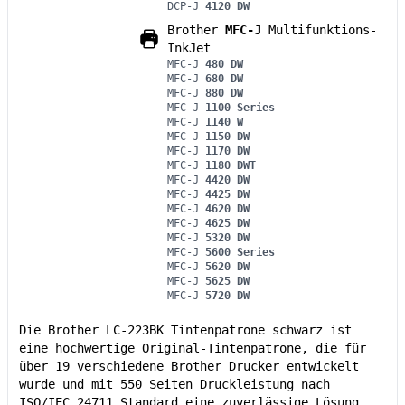
DCP-J
4120 DW
Brother
MFC-J
Multifunktions-
InkJet
MFC-J
480 DW
MFC-J
680 DW
MFC-J
880 DW
MFC-J
1100 Series
MFC-J
1140 W
MFC-J
1150 DW
MFC-J
1170 DW
MFC-J
1180 DWT
MFC-J
4420 DW
MFC-J
4425 DW
MFC-J
4620 DW
MFC-J
4625 DW
MFC-J
5320 DW
MFC-J
5600 Series
MFC-J
5620 DW
MFC-J
5625 DW
MFC-J
5720 DW
Die Brother LC-223BK Tintenpatrone schwarz ist
eine hochwertige Original-Tintenpatrone, die für
über 19 verschiedene Brother Drucker entwickelt
wurde und mit 550 Seiten Druckleistung nach
ISO/IEC 24711 Standard eine zuverlässige Lösung