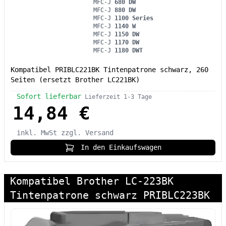
MFC-J
680 DW
MFC-J
880 DW
MFC-J
1100 Series
MFC-J
1140 W
MFC-J
1150 DW
MFC-J
1170 DW
MFC-J
1180 DWT
Kompatibel PRIBLC221BK Tintenpatrone schwarz, 260
Seiten (ersetzt Brother LC221BK)
Sofort lieferbar
Lieferzeit 1-3 Tage
14,84 €
inkl. MwSt
zzgl. Versand
In den Einkaufswagen
Kompatibel Brother LC-223BK
Tintenpatrone schwarz PRIBLC223BK