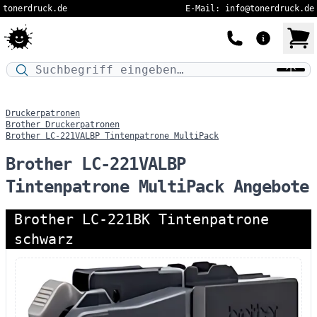
tonerdruck.de
E-Mail: info@tonerdruck.de
Druckermodell oder Produktnamen eingeben…
Druckerpatronen
Brother Druckerpatronen
Brother LC-221VALBP Tintenpatrone MultiPack
Brother LC-221VALBP
Tintenpatrone MultiPack Angebote
Brother LC-221BK Tintenpatrone
schwarz