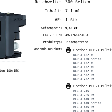
Reichweite:
300 Seiten
Inhalt:
7.1 ml
VE:
1 Stk
Seitenpreis:
9,43 ct
EAN / GTIN:
4977766723183
Produkttyp:
Tintenpatrone
Passende Drucker:
Brother
DCP-J
Multif
DCP-J
132 W
DCP-J
150 Series
DCP-J
152 W
DCP-J
152 WR
ten ISO/IEC
DCP-J
172 W
DCP-J
552 DW
DCP-J
752 DW
Brother
MFC-J
Multif
MFC-J
245
MFC-J
285 DW
MFC-J
470 DW
MFC-J
470 Series
MFC-J
475 DW
MFC-J
650 DW