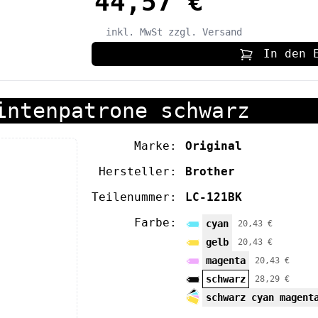
44,57 €
inkl. MwSt
zzgl. Versand
In den 
intenpatrone schwarz
Marke:
Original
Hersteller:
Brother
Teilenummer:
LC-121BK
Farbe:
cyan
20,43 €
gelb
20,43 €
magenta
20,43 €
schwarz
28,29 €
schwarz cyan magent