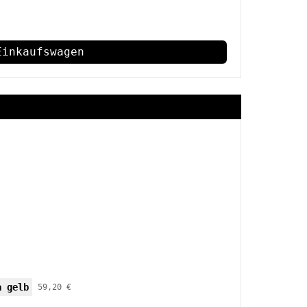
Einkaufswagen
a gelb
59,20 €