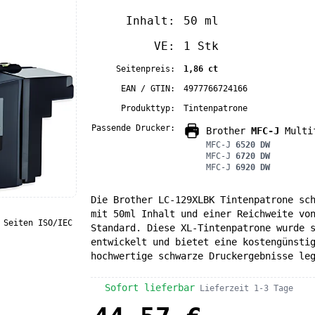
Inhalt:
50 ml
VE:
1 Stk
Seitenpreis:
1,86 ct
EAN / GTIN:
4977766724166
Produkttyp:
Tintenpatrone
Passende Drucker:
Brother
MFC-J
Multif
MFC-J
6520 DW
MFC-J
6720 DW
MFC-J
6920 DW
Die Brother LC-129XLBK Tintenpatrone sc
mit 50ml Inhalt und einer Reichweite vo
 Seiten ISO/IEC
Standard. Diese XL-Tintenpatrone wurde 
entwickelt und bietet eine kostengünsti
hochwertige schwarze Druckergebnisse le
Sofort lieferbar
Lieferzeit 1-3 Tage