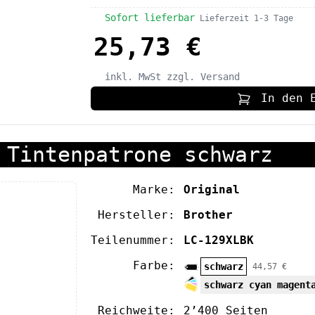
Sofort lieferbar
Lieferzeit 1-3 Tage
25,73 €
inkl. MwSt
zzgl. Versand
In den 
 Tintenpatrone schwarz
Marke:
Original
Hersteller:
Brother
Teilenummer:
LC-129XLBK
Farbe:
schwarz
44,57 €
schwarz cyan magent
Reichweite:
2’400 Seiten