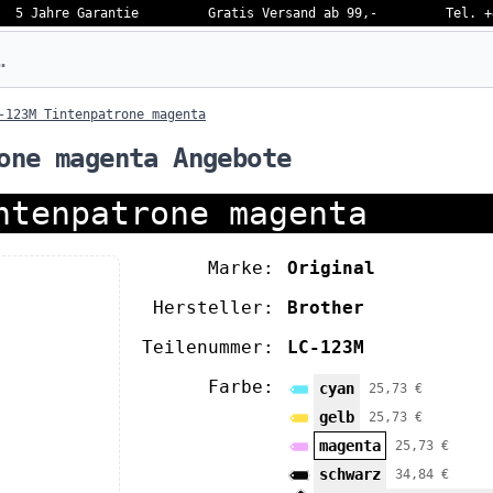
5 Jahre Garantie
Gratis Versand ab 99,-
Tel. +
eben…
-123M Tintenpatrone magenta
one magenta Angebote
ntenpatrone magenta
Marke:
Original
Hersteller:
Brother
Teilenummer:
LC-123M
Farbe:
cyan
25,73 €
gelb
25,73 €
magenta
25,73 €
schwarz
34,84 €