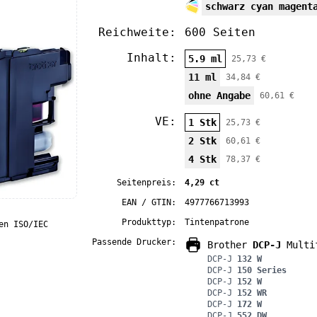
schwarz cyan magent
Reichweite:
600 Seiten
Inhalt:
5.9 ml
25,73 €
11 ml
34,84 €
ohne Angabe
60,61 €
VE:
1 Stk
25,73 €
2 Stk
60,61 €
4 Stk
78,37 €
Seitenpreis:
4,29 ct
EAN / GTIN:
4977766713993
Produkttyp:
Tintenpatrone
en ISO/IEC
Passende Drucker:
Brother
DCP-J
Multif
DCP-J
132 W
DCP-J
150 Series
DCP-J
152 W
DCP-J
152 WR
DCP-J
172 W
DCP-J
552 DW