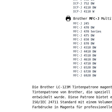
DCP-J
752 DW
DCP-J
4110 DW
DCP-J
4110 W
Brother
MFC-J
Multif
MFC-J
245
MFC-J
470 DW
MFC-J
470 Series
MFC-J
475 DW
MFC-J
650 DW
MFC-J
870 DW
MFC-J
4310 DW
MFC-J
4410 DW
MFC-J
4510 DW
MFC-J
4610 DW
MFC-J
4710 DW
MFC-J
6520 DW
MFC-J
6720 DW
MFC-J
6920 DW
Die Brother LC-123M Tintenpatrone magen
Tintenpatrone von Brother, die speziell
entwickelt wurde. Diese Patrone bietet 
ISO/IEC 24711 Standard mit einem Volume
Farbdrucke in Magenta für professionell