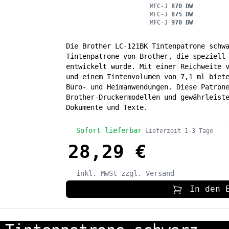
MFC-J
870 DW
MFC-J
875 DW
MFC-J
970 DW
Die Brother LC-121BK Tintenpatrone schw
Tintenpatrone von Brother, die speziell
entwickelt wurde. Mit einer Reichweite 
und einem Tintenvolumen von 7,1 ml biet
Büro- und Heimanwendungen. Diese Patron
Brother-Druckermodellen und gewährleist
Dokumente und Texte.
Sofort lieferbar
Lieferzeit 1-3 Tage
28,29 €
inkl. MwSt
zzgl. Versand
In den 