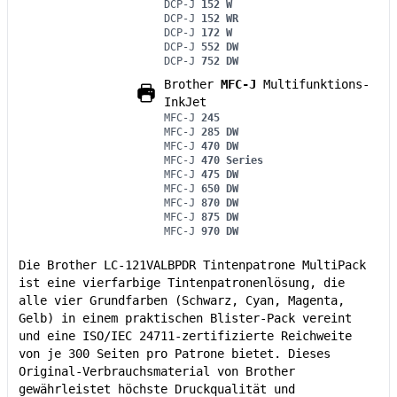
DCP-J
152 W
DCP-J
152 WR
DCP-J
172 W
DCP-J
552 DW
DCP-J
752 DW
Brother
MFC-J
Multifunktions-
InkJet
MFC-J
245
MFC-J
285 DW
MFC-J
470 DW
MFC-J
470 Series
MFC-J
475 DW
MFC-J
650 DW
MFC-J
870 DW
MFC-J
875 DW
MFC-J
970 DW
Die Brother LC-121VALBPDR Tintenpatrone MultiPack
ist eine vierfarbige Tintenpatronenlösung, die
alle vier Grundfarben (Schwarz, Cyan, Magenta,
Gelb) in einem praktischen Blister-Pack vereint
und eine ISO/IEC 24711-zertifizierte Reichweite
von je 300 Seiten pro Patrone bietet. Dieses
Original-Verbrauchsmaterial von Brother
gewährleistet höchste Druckqualität und