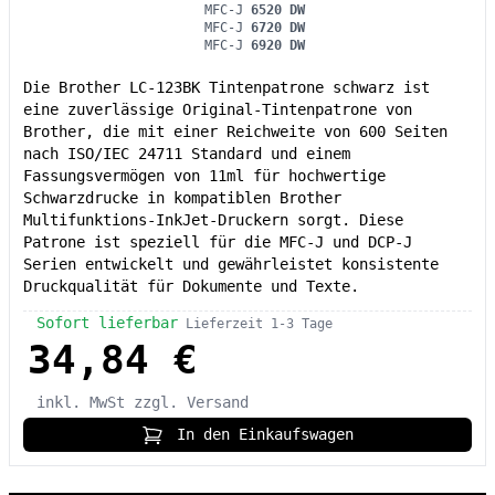
MFC-J
6520 DW
MFC-J
6720 DW
MFC-J
6920 DW
Die Brother LC-123BK Tintenpatrone schwarz ist
eine zuverlässige Original-Tintenpatrone von
Brother, die mit einer Reichweite von 600 Seiten
nach ISO/IEC 24711 Standard und einem
Fassungsvermögen von 11ml für hochwertige
Schwarzdrucke in kompatiblen Brother
Multifunktions-InkJet-Druckern sorgt. Diese
Patrone ist speziell für die MFC-J und DCP-J
Serien entwickelt und gewährleistet konsistente
Druckqualität für Dokumente und Texte.
Sofort lieferbar
Lieferzeit 1-3 Tage
34,84 €
inkl. MwSt
zzgl. Versand
In den Einkaufswagen