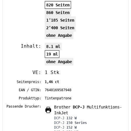
820 Seiten
860 Seiten
1’185 Seiten
2’400 Seiten
ohne Angabe
Inhalt:
8.1 ml
19 ml
ohne Angabe
VE:
1 Stk
Seitenpreis:
1,46 ct
EAN / GTIN:
7640169587948
Produkttyp:
Tintenpatrone
Passende Drucker:
Brother
DCP-J
Multifunktions-
InkJet
DCP-J
132 W
DCP-J
150 Series
DCP-J
152 W