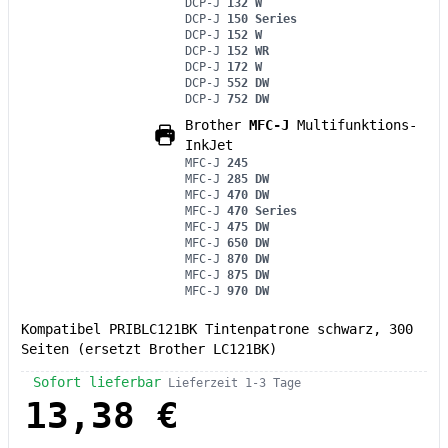
DCP-J
132 W
DCP-J
150 Series
DCP-J
152 W
DCP-J
152 WR
DCP-J
172 W
DCP-J
552 DW
DCP-J
752 DW
Brother
MFC-J
Multifunktions-
InkJet
MFC-J
245
MFC-J
285 DW
MFC-J
470 DW
MFC-J
470 Series
MFC-J
475 DW
MFC-J
650 DW
MFC-J
870 DW
MFC-J
875 DW
MFC-J
970 DW
Kompatibel PRIBLC121BK Tintenpatrone schwarz, 300
Seiten (ersetzt Brother LC121BK)
Sofort lieferbar
Lieferzeit 1-3 Tage
13,38 €