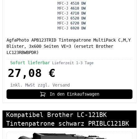
MFC-J
4510 DW
MFC-J
4610 DW
MFC-J
4710 DW
MFC-J
6520 DW
MFC-J
6720 DW
MFC-J
6920 DW
AgfaPhoto APB123TRID Tintenpatrone MultiPack C,M,Y
Blister, 3x600 Seiten VE=3 (ersetzt Brother
LC123RBWBPDR)
Sofort lieferbar
Lieferzeit 1-3 Tage
27,08 €
inkl. MwSt
zzgl. Versand
In den Einkaufswagen
Kompatibel Brother LC-121BK
Tintenpatrone schwarz PRIBLC121BK