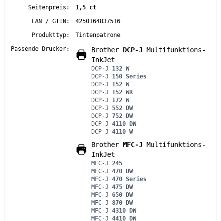
Seitenpreis:
1,5 ct
EAN / GTIN:
4250164837516
Produkttyp:
Tintenpatrone
Passende Drucker:
Brother
DCP-J
Multifunktions-
InkJet
DCP-J
132 W
DCP-J
150 Series
DCP-J
152 W
DCP-J
152 WR
DCP-J
172 W
DCP-J
552 DW
DCP-J
752 DW
DCP-J
4110 DW
DCP-J
4110 W
Brother
MFC-J
Multifunktions-
InkJet
MFC-J
245
MFC-J
470 DW
MFC-J
470 Series
MFC-J
475 DW
MFC-J
650 DW
MFC-J
870 DW
MFC-J
4310 DW
MFC-J
4410 DW