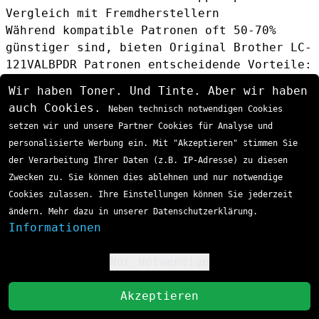
Vergleich mit Fremdherstellern
Während kompatible Patronen oft 50-70%
günstiger sind, bieten Original Brother LC-
121VALBPDR Patronen entscheidende Vorteile:
Gewährleistungsschutz bleibt erhalten
Wir haben Toner. Und Tinte. Aber wir haben
Optimierte Druckqualität und
auch Cookies.
Neben technisch notwendigen Cookies
Zuverlässigkeit
setzen wir und unsere Partner Cookies für Analyse und
Längere Lagerfähigkeit und Haltbarkeit
personalisierte Werbung ein. Mit "Akzeptieren" stimmen Sie
Vollständige Kompatibilität mit allen
der Verarbeitung Ihrer Daten (z.B. IP-Adresse) zu diesen
Druckerfunktionen
Zwecken zu. Sie können dies ablehnen und nur notwendige
Cookies zulassen. Ihre Einstellungen können Sie jederzeit
ändern. Mehr dazu in unserer Datenschutzerklärung.
Informationen
Nur Notwendige
!
St
Akzeptieren