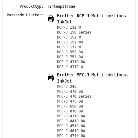
Produkttyp:
Tintenpatrone
Passende Drucker:
Brother
DCP-J
Multifunktions-
InkJet
DCP-J
132 W
DCP-J
150 Series
DCP-J
152 W
DCP-J
152 WR
DCP-J
172 W
DCP-J
552 DW
DCP-J
752 DW
DCP-J
4110 DW
DCP-J
4110 W
Brother
MFC-J
Multifunktions-
InkJet
MFC-J
245
MFC-J
470 DW
MFC-J
470 Series
MFC-J
475 DW
MFC-J
650 DW
MFC-J
870 DW
MFC-J
4310 DW
MFC-J
4410 DW
MFC-J
4510 DW
MFC-J
4610 DW
MFC-J
4710 DW