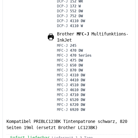
DCP-J
152 WR
DCP-J
172 W
DCP-J
552 DW
DCP-J
752 DW
DCP-J
4110 DW
DCP-J
4110 W
Brother
MFC-J
Multifunktions-
InkJet
MFC-J
245
MFC-J
470 DW
MFC-J
470 Series
MFC-J
475 DW
MFC-J
650 DW
MFC-J
870 DW
MFC-J
4310 DW
MFC-J
4410 DW
MFC-J
4510 DW
MFC-J
4610 DW
MFC-J
4710 DW
MFC-J
6520 DW
MFC-J
6720 DW
MFC-J
6920 DW
Kompatibel PRIBLC123BK Tintenpatrone schwarz, 820
Seiten 19ml (ersetzt Brother LC123BK)
Sofort lieferbar