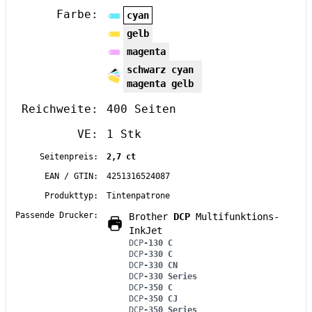
Farbe:
cyan
gelb
magenta
schwarz cyan
magenta gelb
Reichweite:
400 Seiten
VE:
1 Stk
Seitenpreis:
2,7 ct
EAN / GTIN:
4251316524087
Produkttyp:
Tintenpatrone
Passende Drucker:
Brother
DCP
Multifunktions-
InkJet
DCP
-130 C
DCP
-330 C
DCP
-330 CN
DCP
-330 Series
DCP
-350 C
DCP
-350 CJ
DCP
-350 Series