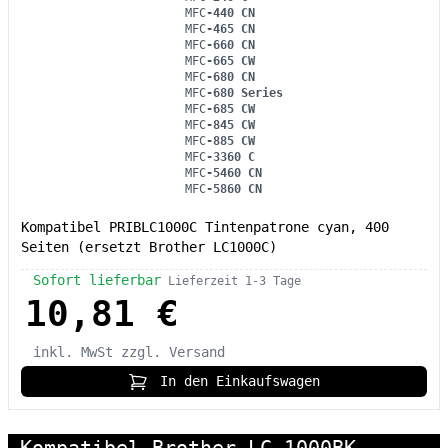
MFC
-440 CN
MFC
-465 CN
MFC
-660 CN
MFC
-665 CW
MFC
-680 CN
MFC
-680 Series
MFC
-685 CW
MFC
-845 CW
MFC
-885 CW
MFC
-3360 C
MFC
-5460 CN
MFC
-5860 CN
Kompatibel PRIBLC1000C Tintenpatrone cyan, 400
Seiten (ersetzt Brother LC1000C)
Sofort lieferbar
Lieferzeit 1-3 Tage
10,81 €
inkl. MwSt
zzgl. Versand
In den Einkaufswagen