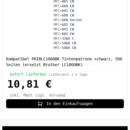
MFC
-465 CN
MFC
-660 CN
MFC
-665 CW
MFC
-680 CN
MFC
-680 Series
MFC
-685 CW
MFC
-845 CW
MFC
-885 CW
MFC
-3360 C
MFC
-5460 CN
MFC
-5860 CN
Kompatibel PRIBLC1000BK Tintenpatrone schwarz, 500
Seiten (ersetzt Brother LC1000BK)
Sofort lieferbar
Lieferzeit 1-3 Tage
10,81 €
inkl. MwSt
zzgl. Versand
In den Einkaufswagen