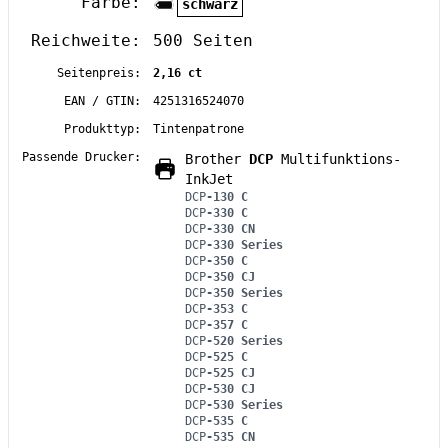
Farbe:
schwarz
Reichweite:
500 Seiten
Seitenpreis:
2,16 ct
EAN / GTIN:
4251316524070
Produkttyp:
Tintenpatrone
Passende Drucker:
Brother
DCP
Multifunktions-
InkJet
DCP
-130 C
DCP
-330 C
DCP
-330 CN
DCP
-330 Series
DCP
-350 C
DCP
-350 CJ
DCP
-350 Series
DCP
-353 C
DCP
-357 C
DCP
-520 Series
DCP
-525 C
DCP
-525 CJ
DCP
-530 CJ
DCP
-530 Series
DCP
-535 C
DCP
-535 CN