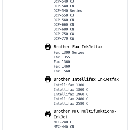
DCP
-540 CJ
DCP
-540 CN
DCP
-540 Series
DCP
-550 CJ
DCP
-560 CN
DCP
-660 CN
DCP
-680 CN
DCP
-750 CW
DCP
-770 CW
Brother
Fax
InkJetfax
Fax
1300 Series
Fax
1355
Fax
1360
Fax
1460
Fax
1560
Brother
Intellifax
InkJetfax
Intellifax
1360
Intellifax
1860 C
Intellifax
1960 C
Intellifax
2480 C
Intellifax
2580 C
Brother
MFC
Multifunktions-
InkJet
MFC
-240 C
MFC
-440 CN