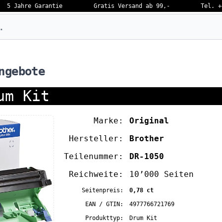
5 Jahre Garantie
Gratis Versand ab 99,-
Tel. +
eben…
ngebote
um Kit
Marke:
Original
Hersteller:
Brother
Teilenummer:
DR-1050
Reichweite:
10’000 Seiten
Seitenpreis:
0,78 ct
EAN / GTIN:
4977766721769
Produkttyp:
Drum Kit