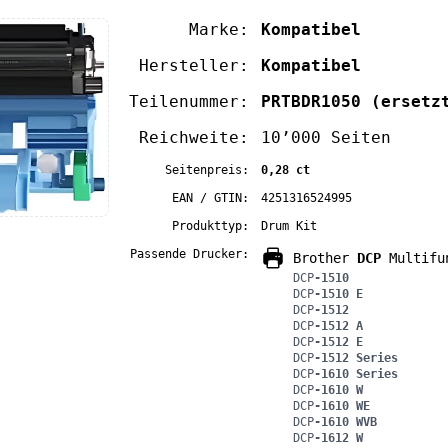
Marke:
Kompatibel
Hersteller:
Kompatibel
Teilenummer:
PRTBDR1050
(ersetz
Reichweite:
10’000 Seiten
Seitenpreis:
0,28 ct
EAN / GTIN:
4251316524995
Produkttyp:
Drum Kit
Passende Drucker:
Brother
DCP
Multifu
DCP
-1510
DCP
-1510 E
DCP
-1512
DCP
-1512 A
DCP
-1512 E
DCP
-1512 Series
DCP
-1610 Series
DCP
-1610 W
DCP
-1610 WE
DCP
-1610 WVB
DCP
-1612 W