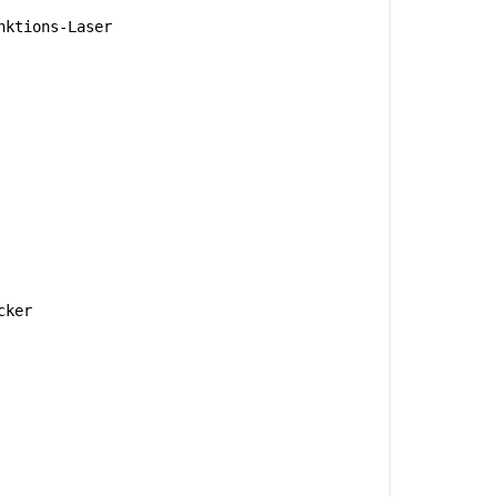
nktions-Laser
cker