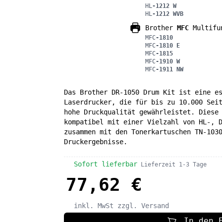
HL
-1212 W
HL
-1212 WVB
Brother
MFC
Multifu
MFC
-1810
MFC
-1810 E
MFC
-1815
MFC
-1910 W
MFC
-1911 NW
Das Brother DR-1050 Drum Kit ist eine e
Laserdrucker, die für bis zu 10.000 Sei
hohe Druckqualität gewährleistet. Diese
kompatibel mit einer Vielzahl von HL-, 
zusammen mit den Tonerkartuschen TN-103
Druckergebnisse.
Sofort lieferbar
Lieferzeit 1-3 Tage
77,62 €
inkl. MwSt
zzgl. Versand
In den 