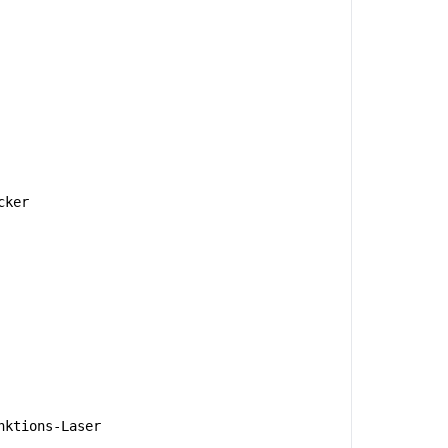
cker
nktions-Laser