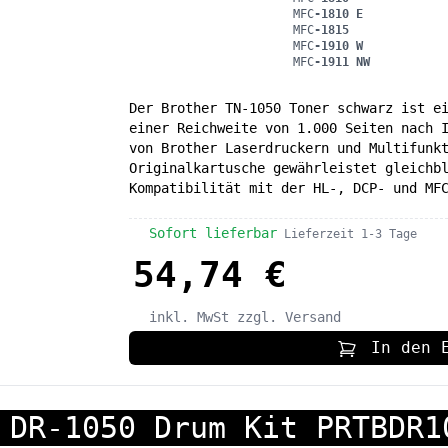
MFC
-1810 E
MFC
-1815
MFC
-1910 W
MFC
-1911 NW
Der Brother TN-1050 Toner schwarz ist e
einer Reichweite von 1.000 Seiten nach 
von Brother Laserdruckern und Multifunk
Originalkartusche gewährleistet gleichb
Kompatibilität mit der HL-, DCP- und MF
Sofort lieferbar
Lieferzeit 1-3 Tage
54,74 €
inkl. MwSt
zzgl. Versand
In den 
 DR-1050 Drum Kit PRTBDR1