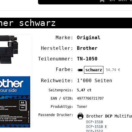
ner schwarz
Marke:
Original
Hersteller:
Brother
Teilenummer:
TN-1050
Farbe:
schwarz
54,74 €
Reichweite:
1’000 Seiten
Seitenpreis:
5,47 ct
EAN / GTIN:
4977766721707
Produkttyp:
Toner
Passende Drucker:
Brother
DCP
Multifu
DCP
-1510
DCP
-1510 E
DCP
-1512