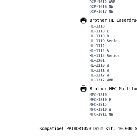
DCP
-1612 WVB
DCP
-1616 NW
DCP
-1617 NW
Brother
HL
Laserdru
HL
-1110
HL
-1110 E
HL
-1110 R
HL
-1110 Series
HL
-1112
HL
-1112 A
HL
-1112 Series
HL
-1201
HL
-1210 W
HL
-1211 W
HL
-1212 W
HL
-1212 WVB
Brother
MFC
Multifu
MFC
-1810
MFC
-1810 E
MFC
-1815
MFC
-1910 W
MFC
-1911 NW
Kompatibel PRTBDR1050 Drum Kit, 10.000 