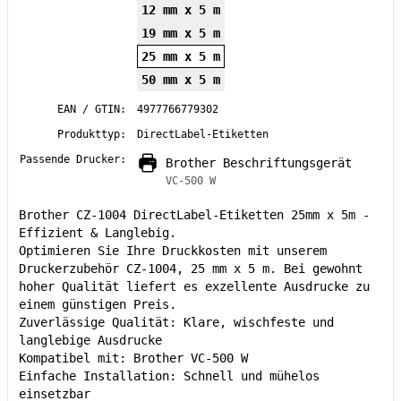
12 mm x 5 m
19 mm x 5 m
25 mm x 5 m
50 mm x 5 m
EAN / GTIN:
4977766779302
Produkttyp:
DirectLabel-Etiketten
Passende Drucker:
Brother Beschriftungsgerät
VC-500 W
Brother CZ-1004 DirectLabel-Etiketten 25mm x 5m -
Effizient & Langlebig.
Optimieren Sie Ihre Druckkosten mit unserem
Druckerzubehör CZ-1004, 25 mm x 5 m. Bei gewohnt
hoher Qualität liefert es exzellente Ausdrucke zu
einem günstigen Preis.
Zuverlässige Qualität: Klare, wischfeste und
langlebige Ausdrucke
Kompatibel mit: Brother VC-500 W
Einfache Installation: Schnell und mühelos
einsetzbar