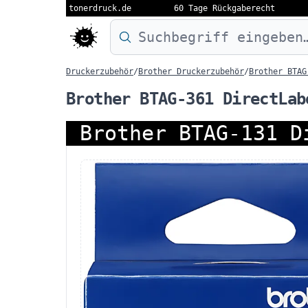
tonerdruck.de
60 Tage Rückgaberecht
Druckermodell oder Produktnamen eing
Druckerzubehör
/
Brother Druckerzubehör
/
Brother BTAG
Brother BTAG-361 DirectLab
Brother BTAG-131 D