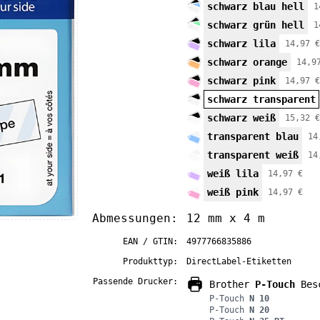
schwarz blau hell
1
schwarz grün hell
1
schwarz lila
14,97 €
schwarz orange
14,9
schwarz pink
14,97 €
schwarz transparent
schwarz weiß
15,32 €
transparent blau
14
transparent weiß
14
weiß lila
14,97 €
weiß pink
14,97 €
Abmessungen:
12 mm x 4 m
EAN / GTIN:
4977766835886
Produkttyp:
DirectLabel-Etiketten
Passende Drucker:
Brother
P-Touch
Besc
P-Touch
N 10
P-Touch
N 20