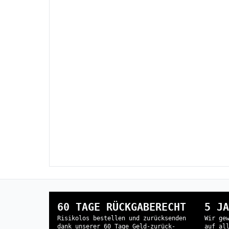
60 TAGE RÜCKGABERECHT
5 JA
Risikolos bestellen und zurücksenden
Wir ge
dank unserer 60 Tage Geld-zurück-
auf al