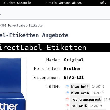
5 Jahre Garantie
Gratis Versand ab 99,-
Tel. +
eben…
-361 DirectLabel-Etiketten
el-Etiketten Angebote
irectLabel-Etiketten
Marke:
Original
Hersteller:
Brother
Teilenummer:
BTAG-131
Farbe:
blau hell
14,97 €
blau weiß
14,97 €
rot transparent
14,
rot weiß
14,97 €