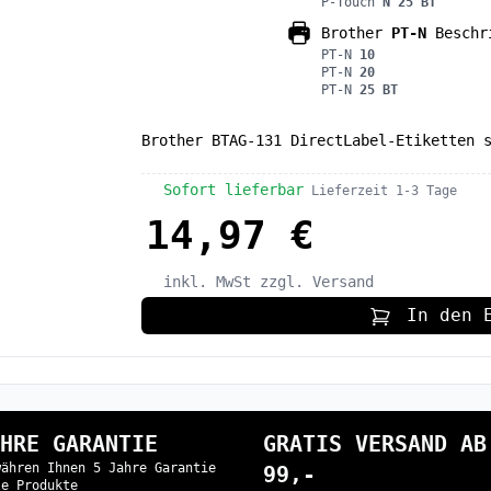
P-Touch
N 25 BT
Brother
PT-N
Beschr
PT-N
10
PT-N
20
PT-N
25 BT
Brother BTAG-131 DirectLabel-Etiketten 
Sofort lieferbar
Lieferzeit 1-3 Tage
14,97 €
inkl. MwSt
zzgl. Versand
In den 
HRE GARANTIE
GRATIS VERSAND AB
währen Ihnen 5 Jahre Garantie
99,-
le Produkte