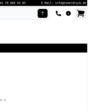
41 76 660 01 85
E-Mail: info@tonerdruck.de
97 €