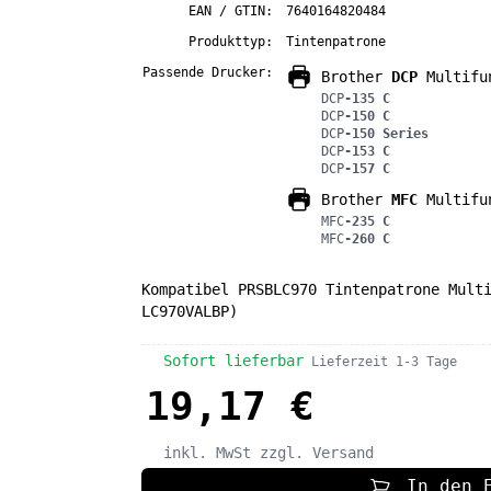
EAN / GTIN:
7640164820484
Produkttyp:
Tintenpatrone
Passende Drucker:
Brother
DCP
Multifu
DCP
-135 C
DCP
-150 C
DCP
-150 Series
DCP
-153 C
DCP
-157 C
Brother
MFC
Multifu
MFC
-235 C
MFC
-260 C
Kompatibel PRSBLC970 Tintenpatrone Mult
LC970VALBP)
Sofort lieferbar
Lieferzeit 1-3 Tage
19,17 €
inkl. MwSt
zzgl. Versand
In den 