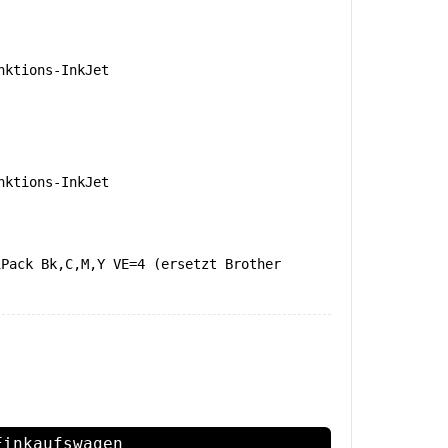
nktions-InkJet
nktions-InkJet
iPack Bk,C,M,Y VE=4 (ersetzt Brother
Einkaufswagen