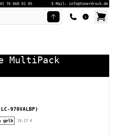
41 76 660 01 85
E-Mail: info@tonerdruck.de
e MultiPack
 LC-970VALBP)
a gelb
19,17 €