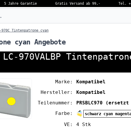
5 Jahre Garantie
Gratis Versand ab 99,-
Tel. +
eben…
-970C Tintenpatrone cyan
one cyan Angebote
 LC-970VALBP Tintenpatron
Marke:
Kompatibel
Hersteller:
Kompatibel
Teilenummer:
PRSBLC970
(ersetzt
Farbe:
schwarz cyan magent
VE:
4 Stk